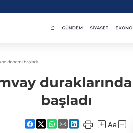
GÜNDEM
SİYASET
EKONO
 kod dönemi başladı
ramvay duraklarınd
başladı