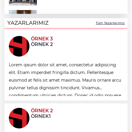
Antalya Konyaaltı’nın merkez ve yayla
yolları yenilenecek
YAZARLARIMIZ
Tüm Yazarlarımız
ÖRNEK 3
Balıkesir Büyükşehir altyapıda hız
ÖRNEK 2
kesmiyor
Antalya Büyükşehir zor gününde de
Lorem ipsum dolor sit amet, consectetur adipiscing
vatandaşın yanında
elit. Etiam imperdiet fringilla dictum. Pellentesque
euismod at felis sit amet maximus. Mauris ornare arcu
Kırgız Cumhuriyeti Antalya Başkonsolosu
pulvinar tellus dignissim tincidunt. Vivamus
Başkan Vekili Özdemir’i ziyaret etti
condimentum ultricies dictum. Donec id odio posuere,
condimentum eros et, faucibus sapien. Praese
ÖRNEK 2
ÖRNEK1