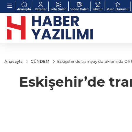
Anasayfa
Yazarlar
Foto Galeri
Video Galeri
Fikstür
Puan Durumu
Anasayfa
GÜNDEM
Eskişehir’de tramvay duraklarında QR
Eskişehir’de t