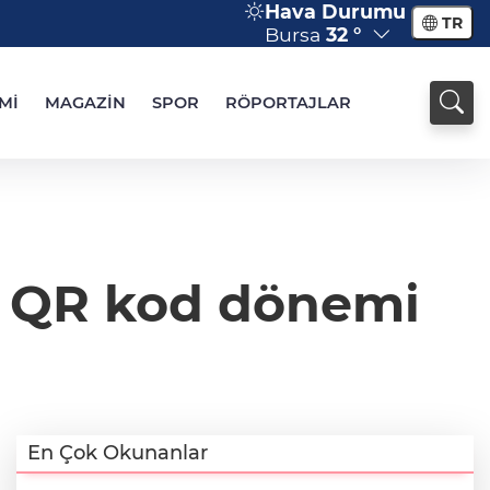
Hava Durumu
TR
Bursa
32 °
Mİ
MAGAZİN
SPOR
RÖPORTAJLAR
a QR kod dönemi
En Çok Okunanlar