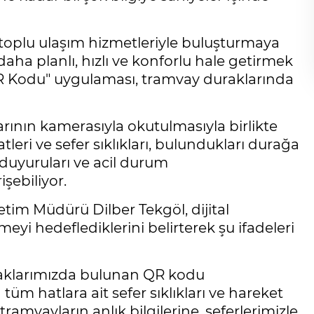
i toplu ulaşım hizmetleriyle buluşturmaya
aha planlı, hızlı ve konforlu hale getirmek
 QR Kodu" uygulaması, tramvay duraklarında
rının kamerasıyla okutulmasıyla birlikte
leri ve sefer sıklıkları, bulundukları durağa
 duyuruları ve acil durum
şebiliyor.
letim Müdürü Dilber Tekgöl, dijital
eyi hedeflediklerini belirterek şu ifadeleri
uraklarımızda bulunan QR kodu
m hatlara ait sefer sıklıkları ve hareket
amvayların anlık bilgilerine, seferlerimizle