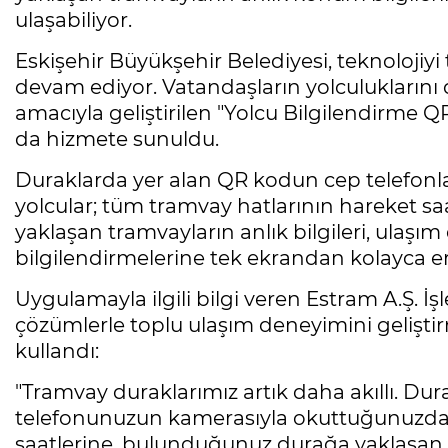
ulaşabiliyor.
Eskişehir Büyükşehir Belediyesi, teknolojiy
devam ediyor. Vatandaşların yolculuklarını d
amacıyla geliştirilen "Yolcu Bilgilendirme
da hizmete sunuldu.
Duraklarda yer alan QR kodun cep telefonla
yolcular; tüm tramvay hatlarının hareket saat
yaklaşan tramvayların anlık bilgileri, ulaşım
bilgilendirmelerine tek ekrandan kolayca eri
Uygulamayla ilgili bilgi veren Estram A.Ş. İş
çözümlerle toplu ulaşım deneyimini geliştirm
kullandı:
"Tramvay duraklarımız artık daha akıllı. D
telefonunuzun kamerasıyla okuttuğunuzda tü
saatlerine, bulunduğunuz durağa yaklaşan tr