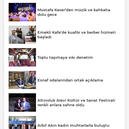
Mustafa Keser’den müzik ve kahkaha
dolu gece
Emekli Kafe’de kuaför ve berber hizmeti
başladı
Toplu taşımaya sıkı denetim
Esnaf odalarından ortak açıklama
Altınoluk Alevi Kültür ve Sanat Festivali
renkli anlara sahne oldu
Arbil Akın kadın muhtarlarla buluştu