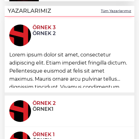
“Zorba” Balesi Hierapolis’te sahnelendi
YAZARLARIMIZ
Tüm Yazarlarımız
ÖRNEK 3
Bursa Osmangazi’de pazarlardan aylık
ÖRNEK 2
600 ton atık toplanıyor
KOSGEB’den yeşil teknoloji girişimlerine
Lorem ipsum dolor sit amet, consectetur
6,5 milyon TL’ye kadar destek
adipiscing elit. Etiam imperdiet fringilla dictum.
Pellentesque euismod at felis sit amet
maximus. Mauris ornare arcu pulvinar tellus
Kutupların geleceğine bilimsel bakış
dignissim tincidunt. Vivamus condimentum
ultricies dictum. Donec id odio posuere,
condimentum eros et, faucibus sapien. Praese
ÖRNEK 2
ÖRNEK1
ÖRNEK 1