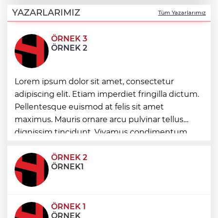
Havalimanlarında 7 ayda 138,7 milyon
YAZARLARIMIZ
Tüm Yazarlarımız
yolcu
ÖRNEK 3
İzmitli mahalle muhtarları Sarısu Gençlik
ÖRNEK 2
Kampı’nda ağırlandı
Lorem ipsum dolor sit amet, consectetur
Artvin’de aranan 68 kişi yakalandı
adipiscing elit. Etiam imperdiet fringilla dictum.
Pellentesque euismod at felis sit amet
Bursa İznik 'MobilFest'in üçüncü durağı
maximus. Mauris ornare arcu pulvinar tellus
oldu
dignissim tincidunt. Vivamus condimentum
ultricies dictum. Donec id odio posuere,
condimentum eros et, faucibus sapien. Praese
ÖRNEK 2
ÖRNEK1
ÖRNEK 1
ÖRNEK