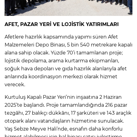
AFET, PAZAR YERİ VE LOJİSTİK YATIRIMLARI
Afetlere hazırlık kapsamında yapımı süren Afet
Malzemeleri Depo Binası, 5 bin 540 metrekare kapalı
alana sahip olacak. Yüzde 70’i tamamlanan proje;
lojistik depolama, arama kurtarma ekipmanları,
soğuk hava depoları ve gıda hazırlık alanlarıyla afet
anlarında koordinasyon merkezi olarak hizmet
verecek.
Kurtuluş Kapalı Pazar Yeri’nin inşaatına 2 Haziran
2025’te başlandı. Proje tamamlandığında 216 pazar
tezgâhı, 27 balıkçı dükkânı, 17 şarküteri ve 143 araçlık
otopark alanı vatandaşların hizmetine sunulacak.
Yaş Sebze Meyve Hali’nde, esnafın daha konforlu
hizmet alabilmesi için hal binası çatısı iyileştirme