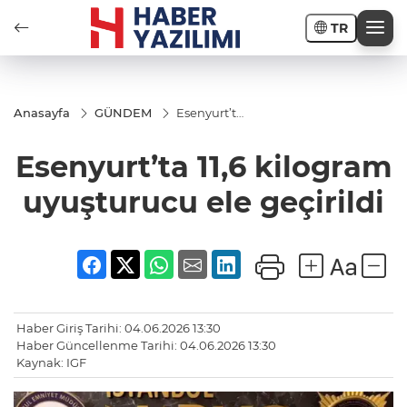
TR
Anasayfa
GÜNDEM
Esenyurt’ta
11,6
kilogram
Esenyurt’ta 11,6 kilogram
uyuşturucu
ele
geçirildi
uyuşturucu ele geçirildi
Haber Giriş Tarihi: 04.06.2026 13:30
Haber Güncellenme Tarihi: 04.06.2026 13:30
Kaynak: IGF