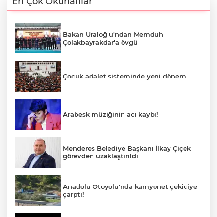
En Çok Okunanlar
Bakan Uraloğlu'ndan Memduh
Çolakbayrakdar'a övgü
Çocuk adalet sisteminde yeni dönem
Arabesk müziğinin acı kaybı!
Menderes Belediye Başkanı İlkay Çiçek
görevden uzaklaştırıldı
Anadolu Otoyolu'nda kamyonet çekiciye
çarptı!