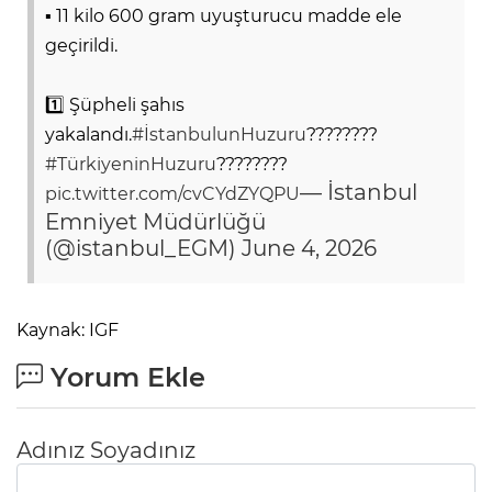
▪️ 11 kilo 600 gram uyuşturucu madde ele
geçirildi.
1️⃣ Şüpheli şahıs
yakalandı.
#İstanbulunHuzuru
????????
#TürkiyeninHuzuru
????????
— İstanbul
pic.twitter.com/cvCYdZYQPU
Emniyet Müdürlüğü
(@istanbul_EGM)
June 4, 2026
Kaynak: IGF
Yorum Ekle
Adınız Soyadınız