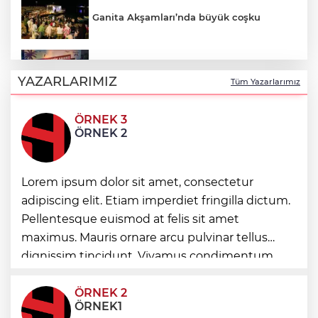
Ganita Akşamları’nda büyük coşku
Akustik sahne yaz akşamlarına ritim
katıyor
YAZARLARIMIZ
Tüm Yazarlarımız
ÖRNEK 3
Kırsal yollara neşter
ÖRNEK 2
Denizli'de 160 milyon TL’lik alt ve üstyapı
Lorem ipsum dolor sit amet, consectetur
yatırımı
adipiscing elit. Etiam imperdiet fringilla dictum.
Pellentesque euismod at felis sit amet
maximus. Mauris ornare arcu pulvinar tellus
Şampiyonlar, İETT ile İstanbul’da
dignissim tincidunt. Vivamus condimentum
ultricies dictum. Donec id odio posuere,
condimentum eros et, faucibus sapien. Praese
ÖRNEK 2
ÖRNEK1