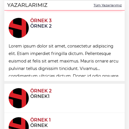
kavuşacaklar
YAZARLARIMIZ
Tüm Yazarlarımız
ÖRNEK 3
Antalya'da Korkuteli üreticisine çifte
ÖRNEK 2
destek
Lorem ipsum dolor sit amet, consectetur adipiscing
Nilüfer’de kaldırımlar temizlendi
elit. Etiam imperdiet fringilla dictum. Pellentesque
euismod at felis sit amet maximus. Mauris ornare arcu
Konya Selçuklu'da Başkan
pulvinar tellus dignissim tincidunt. Vivamus
Pekyatırmacı'dan esnaf ziyareti
condimentum ultricies dictum. Donec id odio posuere,
condimentum eros et, faucibus sapien. Praese
ÖRNEK 2
ÖRNEK1
ÖRNEK 1
ÖRNEK