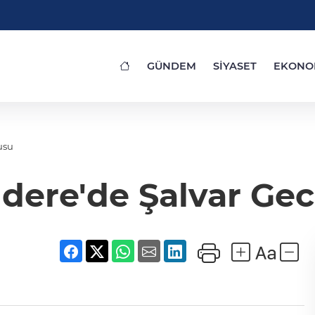
GÜNDEM
SİYASET
EKONO
usu
ıdere'de Şalvar Ge