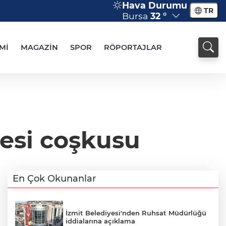
Hava Durumu
TR
Bursa
32 °
Mİ
MAGAZİN
SPOR
RÖPORTAJLAR
cesi coşkusu
En Çok Okunanlar
İzmit Belediyesi'nden Ruhsat Müdürlüğü
iddialarına açıklama