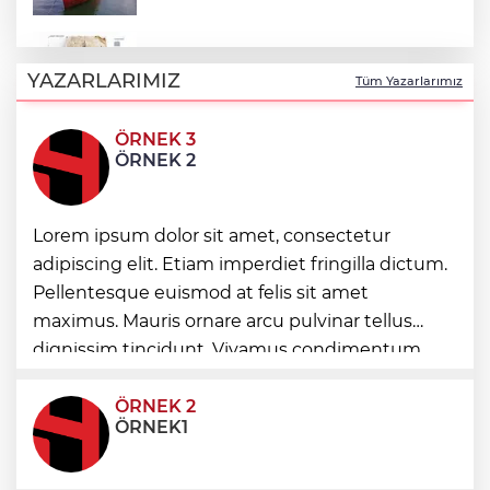
Türk Tarih Kurumu’ndan tarihi içerikler
tek platformda
YAZARLARIMIZ
Tüm Yazarlarımız
ÖRNEK 3
Türkiye ile Vietnam arasında 'hava'da
ÖRNEK 2
yeni dönem... Sefer kapasitesi artırıldı
Görevden uzaklaştırılan Utku Caner
Lorem ipsum dolor sit amet, consectetur
Çaykara hakkında tahliye kararı
adipiscing elit. Etiam imperdiet fringilla dictum.
Pellentesque euismod at felis sit amet
Fındık alım fiyatları açıklandı... Alımlar 24
maximus. Mauris ornare arcu pulvinar tellus
Ağustos'ta başlıyor
dignissim tincidunt. Vivamus condimentum
ultricies dictum. Donec id odio posuere,
condimentum eros et, faucibus sapien. Praese
ÖRNEK 2
ÖRNEK1