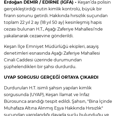
Erdoğan DEMİR / EDİRNE (İGFA) -
Keşan’da polisin
gerçekleştirdiği rutin kimlik kontrolü, büyük bir
firarın sonunu getirdi. Hakkında hırsızlık suçundan
toplam 22 yıl 2 ay (18 yıl 50 ay) kesinleşmiş hapis
cezası bulunan H.T., Aşağı Zaferiye Mahallesi’nde
yakalanarak cezaevine gönderildi.
Keşan İlçe Emniyet Müdürlüğü ekipleri, asayiş
denetimleri esnasında Aşağı Zaferiye Mahallesi
Cinali Caddesi üzerinde durumundan
şüphelendikleri bir şahsı durdurdu.
UYAP SORGUSU GERÇEĞİ ORTAYA ÇIKARDI
Durdurulan H.T. isimli şahsın yapılan kimlik
sorgusunda (UYAP), Keşan İlamat ve İnfaz
Bürosunca arandığı tespit edildi. Şahsın, "Bina İçinde
Muhafaza Altına Alınmış Eşya Hakkında Hırsızlık"
suçundan yargılandığı davada suçlu bulunduğu ve