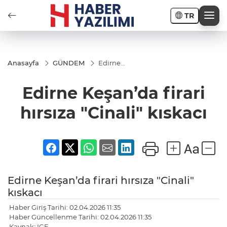
TR
Anasayfa
GÜNDEM
Edirne
Keşan’da
firari
Edirne Keşan’da firari
hırsıza
"Cinali"
kıskacı
hırsıza "Cinali" kıskacı
Edirne Keşan’da firari hırsıza "Cinali"
kıskacı
Haber Giriş Tarihi: 02.04.2026 11:35
Haber Güncellenme Tarihi: 02.04.2026 11:35
Kaynak: IGF