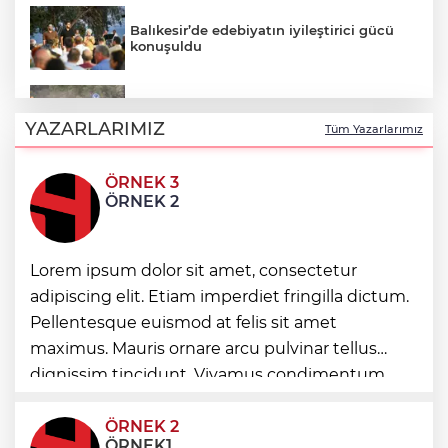
Balıkesir’de edebiyatın iyileştirici gücü
konuşuldu
Enduro tutkunları Kocaeli’de buluştu
YAZARLARIMIZ
Tüm Yazarlarımız
ÖRNEK 3
Mersin’de çocuklar geleneksel oyunlarla
ÖRNEK 2
buluştu
Lorem ipsum dolor sit amet, consectetur
Manisa’da üst geçide asansör kolaylığı
adipiscing elit. Etiam imperdiet fringilla dictum.
Pellentesque euismod at felis sit amet
maximus. Mauris ornare arcu pulvinar tellus
İzmir’in ilk lavanta parkı geliyor
dignissim tincidunt. Vivamus condimentum
ultricies dictum. Donec id odio posuere,
condimentum eros et, faucibus sapien. Praese
ÖRNEK 2
ÖRNEK1