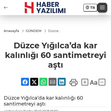
TR
Anasayfa
GÜNDEM
Düzce
Yığılca’da
kar kalınlığı
Düzce Yığılca’da kar
60
santimetreyi
aştı
kalınlığı 60 santimetreyi
aştı
Düzce Yığılca’da kar kalınlığı 60
santimetreyi aştı