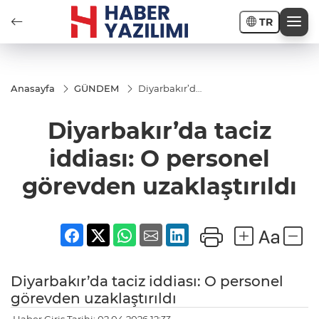
TR
Anasayfa
GÜNDEM
Diyarbakır’da
taciz iddiası:
O personel
Diyarbakır’da taciz
görevden
uzaklaştırıldı
iddiası: O personel
görevden uzaklaştırıldı
Diyarbakır’da taciz iddiası: O personel
görevden uzaklaştırıldı