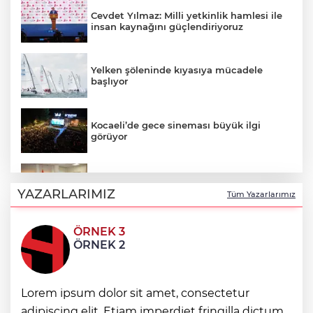
Cevdet Yılmaz: Milli yetkinlik hamlesi ile
insan kaynağını güçlendiriyoruz
Yelken şöleninde kıyasıya mücadele
başlıyor
Kocaeli’de gece sineması büyük ilgi
görüyor
Gebze'de Başkan Büyükgöz YKS
şampiyonlarını ağırladı
YAZARLARIMIZ
Tüm Yazarlarımız
ÖRNEK 3
Bursa Büyükşehir'den Mudanya'nın
ÖRNEK 2
altyapısına güçlü yatırım
Denizli Opera ve Bale Günleri’nde “Kuğu
Lorem ipsum dolor sit amet, consectetur
Gölü” büyüsü
adipiscing elit. Etiam imperdiet fringilla dictum.