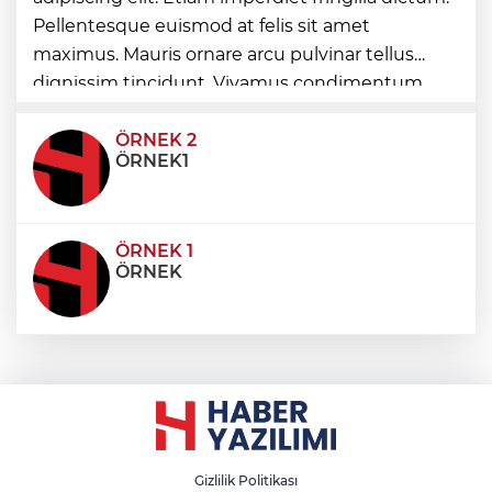
Pellentesque euismod at felis sit amet
İstanbul Maltepe’de ilaçlama çalışmaları
maximus. Mauris ornare arcu pulvinar tellus
sürüyor
dignissim tincidunt. Vivamus condimentum
ultricies dictum. Donec id odio posuere,
condimentum eros et, faucibus sapien. Praese
ÖRNEK 2
ÖRNEK1
ÖRNEK 1
ÖRNEK
Gizlilik Politikası