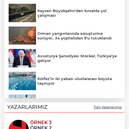
Kayseri Büyükşehir'den kırsalda yol
çalışması
Orman yangınlarında soruşturma
sürüyor.. 34 şüpheliden 9'u tutuklandı
Avusturya Şansölyesi Stocker, Türkiye’ye
geliyor
Körfez’in iki yakası uluslararası boyuta
taşınıyor
Fethiye açıklarında arızalanan tekne
kurtarıldı
YAZARLARIMIZ
Tüm Yazarlarımız
ÖRNEK 3
Aydınlı milli atlet Koray Uygun, U20
ÖRNEK 2
Dünya Şampiyonası’nda yarı finalde