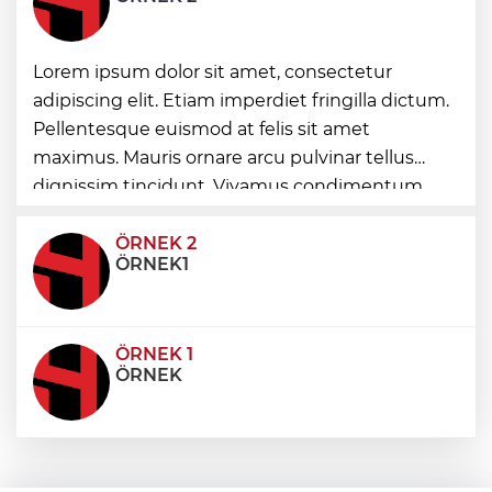
J70 Türkiye Turu 3. ayakta Team
Lorem ipsum dolor sit amet, consectetur
Nautique Yachting şampiyonluğu elde
etti
adipiscing elit. Etiam imperdiet fringilla dictum.
Pellentesque euismod at felis sit amet
Bursa’da 700 yıllık ruh marşlarla
maximus. Mauris ornare arcu pulvinar tellus
yaşatılıyor
dignissim tincidunt. Vivamus condimentum
ultricies dictum. Donec id odio posuere,
condimentum eros et, faucibus sapien. Praese
ÖRNEK 2
ÖRNEK1
ÖRNEK 1
ÖRNEK