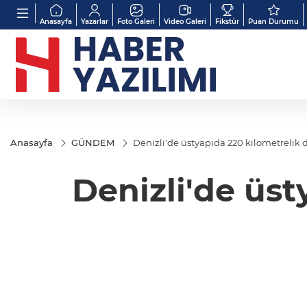
Anasayfa
Yazarlar
Foto Galeri
Video Galeri
Fikstür
Puan Durumu
Anasayfa
GÜNDEM
Denizli'de üstyapıda 220 kilometrelik
Denizli'de üs