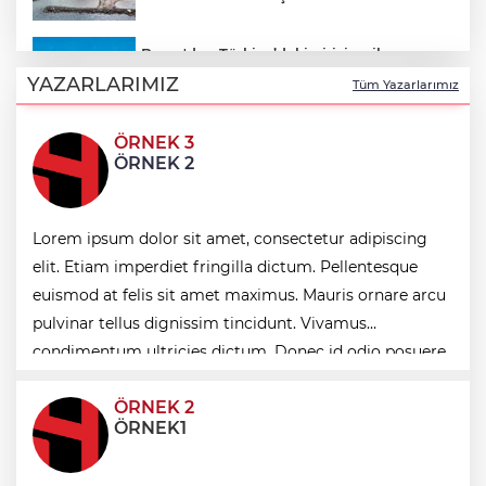
Bayer'den Türkiye’deki girişimcilere
‘Dijital Sağlık ve Tarım Girişimleri
YAZARLARIMIZ
Tüm Yazarlarımız
Haritası’ çağrısı
ÖRNEK 3
“Hazımsızlık” sanılıyor, safra kesesi
ÖRNEK 2
iltihabı çıkıyor
Emniyet teşkilatına 6 bin 250 yeni kadro!
Lorem ipsum dolor sit amet, consectetur adipiscing
Detaylar belli oldu
elit. Etiam imperdiet fringilla dictum. Pellentesque
euismod at felis sit amet maximus. Mauris ornare arcu
Denizli Büyükşehir’den Buldan’a dev
pulvinar tellus dignissim tincidunt. Vivamus
yatırım
condimentum ultricies dictum. Donec id odio posuere,
condimentum eros et, faucibus sapien. Praese
ÖRNEK 2
ÖRNEK1