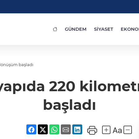
GÜNDEM
SİYASET
EKONO
 dönüşüm başladı
tyapıda 220 kilome
başladı