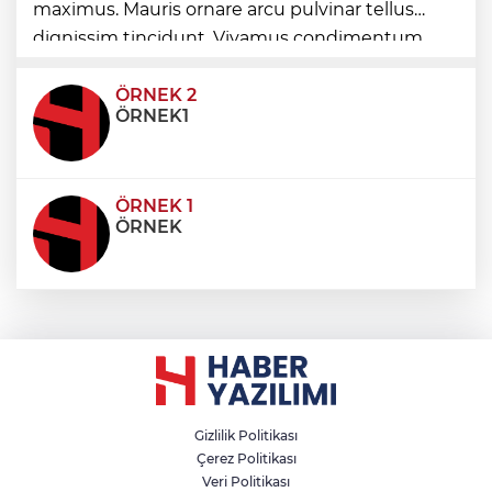
Türk mühendis Polatkan, DARPA Lift
maximus. Mauris ornare arcu pulvinar tellus
Challenge'da finale kaldı
dignissim tincidunt. Vivamus condimentum
ultricies dictum. Donec id odio posuere,
condimentum eros et, faucibus sapien. Praese
ÖRNEK 2
ÖRNEK1
ÖRNEK 1
ÖRNEK
Gizlilik Politikası
Çerez Politikası
Veri Politikası