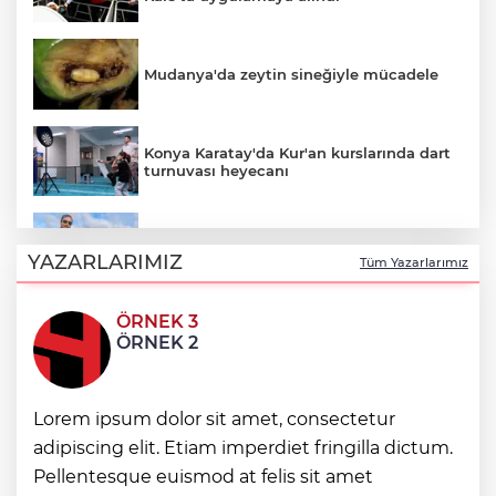
Mudanya'da zeytin sineğiyle mücadele
Konya Karatay'da Kur'an kurslarında dart
turnuvası heyecanı
Motosiklet Kulübü'nden hayati uyarılar:
Kask tercih değil, zorunluluktur
YAZARLARIMIZ
Tüm Yazarlarımız
ÖRNEK 3
Balıkesir’de kadın muhtarlar dayanışma
ÖRNEK 2
kahvaltısında
"Casperlar" suç örgütüne dev operasyon!
Lorem ipsum dolor sit amet, consectetur
151 şüpheli hakkında dava açıldı
adipiscing elit. Etiam imperdiet fringilla dictum.
Pellentesque euismod at felis sit amet