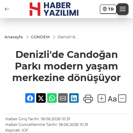
TR
Anasayfa
GÜNDEM
Denizli'de
Candoğan
Parkı
Denizli'de Candoğan
modern
yaşam
merkezine
Parkı modern yaşam
dönüşüyor
merkezine dönüşüyor
Haber Giriş Tarihi: 18.06.2026 10:31
Haber Güncellenme Tarihi: 18.06.2026 10:31
Kaynak: IGF