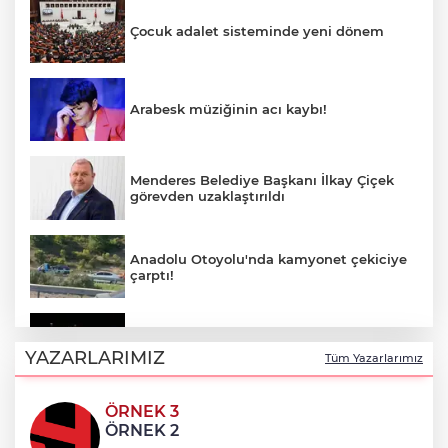
Çocuk adalet sisteminde yeni dönem
Arabesk müziğinin acı kaybı!
Menderes Belediye Başkanı İlkay Çiçek
görevden uzaklaştırıldı
Anadolu Otoyolu'nda kamyonet çekiciye
çarptı!
Ganita Akşamları’nda büyük coşku
YAZARLARIMIZ
Tüm Yazarlarımız
ÖRNEK 3
Akustik sahne yaz akşamlarına ritim
ÖRNEK 2
katıyor