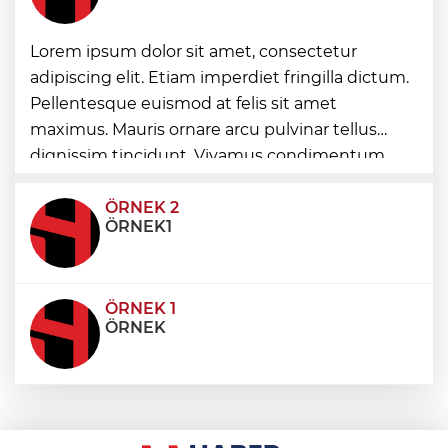
Lorem ipsum dolor sit amet, consectetur
Kırsal yollara neşter
adipiscing elit. Etiam imperdiet fringilla dictum.
Pellentesque euismod at felis sit amet
Denizli'de 160 milyon TL’lik alt ve üstyapı
maximus. Mauris ornare arcu pulvinar tellus
yatırımı
dignissim tincidunt. Vivamus condimentum
ultricies dictum. Donec id odio posuere,
condimentum eros et, faucibus sapien. Praese
ÖRNEK 2
ÖRNEK1
ÖRNEK 1
ÖRNEK