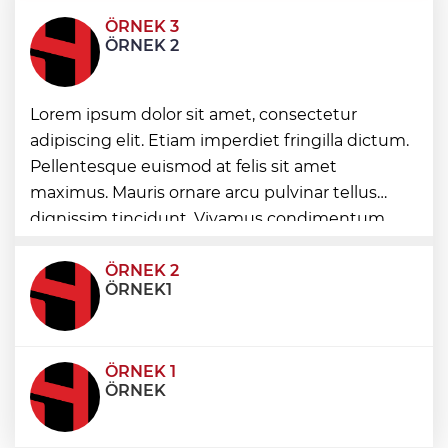
ÖRNEK 3
Kayseri Kocasinan'da tarım buluşması
ÖRNEK 2
hasatla açıldı
Kayseri TEKNOFEST takımları Başkan
Lorem ipsum dolor sit amet, consectetur
Büyükkılıç'la buluştu
adipiscing elit. Etiam imperdiet fringilla dictum.
Pellentesque euismod at felis sit amet
maximus. Mauris ornare arcu pulvinar tellus
Kayseri Talas'ta her kapı çalınıyor
dignissim tincidunt. Vivamus condimentum
ultricies dictum. Donec id odio posuere,
condimentum eros et, faucibus sapien. Praese
ÖRNEK 2
ÖRNEK1
ÖRNEK 1
ÖRNEK