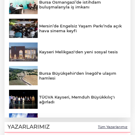
Bursa Osmangazi’de istihdam
buluşmalarıyla iş imkanı
Mersin’de Engelsiz Yaşam Parkı’nda açık
hava sinema keyfi
Kayseri Melikgazi'den yeni sosyal tesis
Bursa Büyükşehir'den İnegöl'e ulaşım
hamlesi
TÜGVA Kayseri, Memduh Büyükkılıç'ı
ağırladı
Yurtta bugün hava nasıl olacak?
YAZARLARIMIZ
Tüm Yazarlarımız