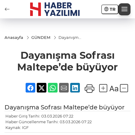
TR
Anasayfa
GÜNDEM
Dayanışma
Sofrası
Maltepe’de
Dayanışma Sofrası
büyüyor
Maltepe’de büyüyor
Dayanışma Sofrası Maltepe’de büyüyor
Haber Giriş Tarihi: 03.03.2026 07:22
Haber Güncellenme Tarihi: 03.03.2026 07:22
Kaynak: IGF