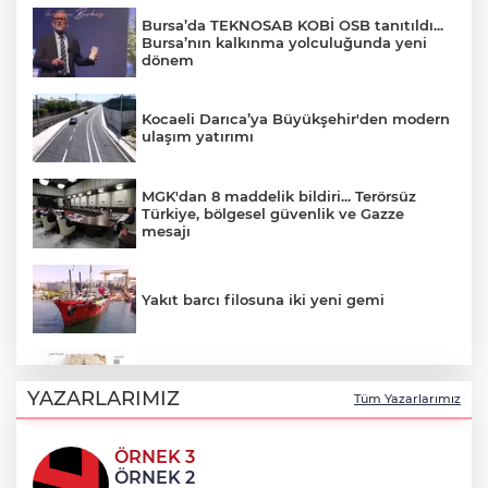
Bursa’da TEKNOSAB KOBİ OSB tanıtıldı...
Bursa’nın kalkınma yolculuğunda yeni
dönem
Kocaeli Darıca’ya Büyükşehir'den modern
ulaşım yatırımı
MGK'dan 8 maddelik bildiri... Terörsüz
Türkiye, bölgesel güvenlik ve Gazze
mesajı
Yakıt barcı filosuna iki yeni gemi
Türk Tarih Kurumu’ndan tarihi içerikler
tek platformda
YAZARLARIMIZ
Tüm Yazarlarımız
ÖRNEK 3
Türkiye ile Vietnam arasında 'hava'da
ÖRNEK 2
yeni dönem... Sefer kapasitesi artırıldı