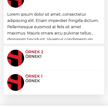
Görevden uzaklaştırılan Utku Caner
Lorem ipsum dolor sit amet, consectetur
Çaykara hakkında tahliye kararı
adipiscing elit. Etiam imperdiet fringilla dictum.
Pellentesque euismod at felis sit amet
Fındık alım fiyatları açıklandı... Alımlar 24
maximus. Mauris ornare arcu pulvinar tellus
Ağustos'ta başlıyor
dignissim tincidunt. Vivamus condimentum
ultricies dictum. Donec id odio posuere,
condimentum eros et, faucibus sapien. Praese
ÖRNEK 2
ÖRNEK1
ÖRNEK 1
ÖRNEK