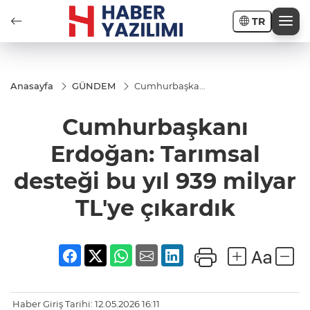
TR
Anasayfa
GÜNDEM
Cumhurbaşkanı
Erdoğan:
Tarımsal
Cumhurbaşkanı
desteği bu yıl
939 milyar TL'ye
çıkardık
Erdoğan: Tarımsal
desteği bu yıl 939 milyar
TL'ye çıkardık
Haber Giriş Tarihi: 12.05.2026 16:11