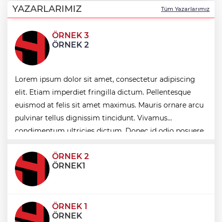
nezaket ziyareti
YAZARLARIMIZ
Tüm Yazarlarımız
ÖRNEK 3
İstanbul Maltepe’de çocuklar kitapların
ÖRNEK 2
renkli dünyasında
Lorem ipsum dolor sit amet, consectetur adipiscing
Edirne Keşan’dan Elazığ'a gönül köprüsü
elit. Etiam imperdiet fringilla dictum. Pellentesque
euismod at felis sit amet maximus. Mauris ornare arcu
Bursa Tabip Odası: Hekimlik 5 dakikaya
pulvinar tellus dignissim tincidunt. Vivamus
sığmaz
condimentum ultricies dictum. Donec id odio posuere,
condimentum eros et, faucibus sapien. Praese
ÖRNEK 2
ÖRNEK1
ÖRNEK 1
ÖRNEK