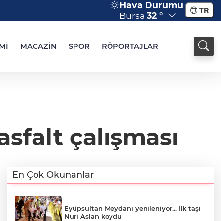
Hava Durumu
TR
Bursa
32 °
Mİ
MAGAZİN
SPOR
RÖPORTAJLAR
sfalt çalışması
En Çok Okunanlar
Eyüpsultan Meydanı yenileniyor... İlk taşı
Nuri Aslan koydu