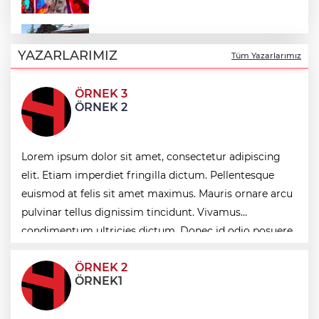
Konya’da gençler yaz okulunda şehri
keşfetti
YAZARLARIMIZ
Tüm Yazarlarımız
Türkiye, Suudi Arabistan ve Pakistan
ÖRNEK 3
arasında ortak savunma anlaşması
ÖRNEK 2
imzalandı
Gebzeli sporcu Akdeniz Oyunları'nda
Lorem ipsum dolor sit amet, consectetur adipiscing
Türkiye'yi temsil edecek
elit. Etiam imperdiet fringilla dictum. Pellentesque
euismod at felis sit amet maximus. Mauris ornare arcu
İş insanı Ali Bıdı'dan sağlıklı yaşam
pulvinar tellus dignissim tincidunt. Vivamus
üzerine dikkat çeken açıklamalar... 77
yaşında gençlik mucizesi
condimentum ultricies dictum. Donec id odio posuere,
condimentum eros et, faucibus sapien. Praese
ÖRNEK 2
ÖRNEK1