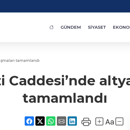
GÜNDEM
SİYASET
EKONO
lışmaları tamamlandı
 Caddesi’nde altya
tamamlandı