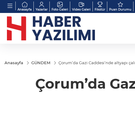
Anasayfa
Yazarlar
Foto Galeri
Video Galeri
Fikstür
Puan Durumu
Anasayfa
GÜNDEM
Çorum’da Gazi Caddesi’nde altyapı ça
Çorum’da Gazi