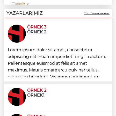
Türk Tarih Kurumu’ndan tarihi içerikler
tek platformda
YAZARLARIMIZ
Tüm Yazarlarımız
ÖRNEK 3
Türkiye ile Vietnam arasında 'hava'da
ÖRNEK 2
yeni dönem... Sefer kapasitesi artırıldı
Görevden uzaklaştırılan Utku Caner
Lorem ipsum dolor sit amet, consectetur
Çaykara hakkında tahliye kararı
adipiscing elit. Etiam imperdiet fringilla dictum.
Pellentesque euismod at felis sit amet
Fındık alım fiyatları açıklandı... Alımlar 24
maximus. Mauris ornare arcu pulvinar tellus
Ağustos'ta başlıyor
dignissim tincidunt. Vivamus condimentum
ultricies dictum. Donec id odio posuere,
condimentum eros et, faucibus sapien. Praese
ÖRNEK 2
ÖRNEK1