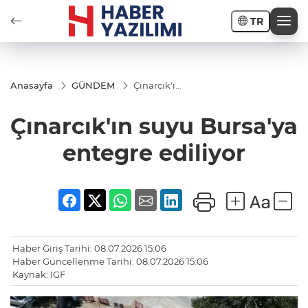
TR
Anasayfa
GÜNDEM
Çınarcık'ın
suyu
Bursa'ya
Çınarcık'ın suyu Bursa'ya
entegre
ediliyor
entegre ediliyor
Haber Giriş Tarihi: 08.07.2026 15:06
Haber Güncellenme Tarihi: 08.07.2026 15:06
Kaynak: IGF