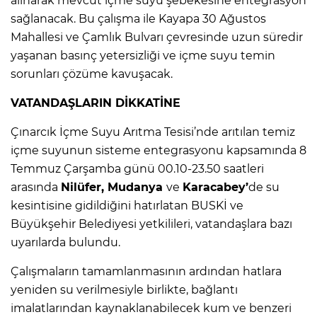
alınarak mevcut içme suyu şebekesine entegrasyon
sağlanacak. Bu çalışma ile Kayapa 30 Ağustos
Mahallesi ve Çamlık Bulvarı çevresinde uzun süredir
yaşanan basınç yetersizliği ve içme suyu temin
sorunları çözüme kavuşacak.
VATANDAŞLARIN DİKKATİNE
Çınarcık İçme Suyu Arıtma Tesisi’nde arıtılan temiz
içme suyunun sisteme entegrasyonu kapsamında 8
Temmuz Çarşamba günü 00.10-23.50 saatleri
arasında
Nilüfer, Mudanya
ve
Karacabey’
de su
kesintisine gidildiğini hatırlatan BUSKİ ve
Büyükşehir Belediyesi yetkilileri, vatandaşlara bazı
uyarılarda bulundu.
Çalışmaların tamamlanmasının ardından hatlara
yeniden su verilmesiyle birlikte, bağlantı
imalatlarından kaynaklanabilecek kum ve benzeri