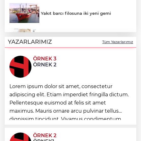
Yakıt barcı filosuna iki yeni gemi
Türk Tarih Kurumu’ndan tarihi içerikler
tek platformda
YAZARLARIMIZ
Tüm Yazarlarımız
ÖRNEK 3
Türkiye ile Vietnam arasında 'hava'da
ÖRNEK 2
yeni dönem... Sefer kapasitesi artırıldı
Görevden uzaklaştırılan Utku Caner
Lorem ipsum dolor sit amet, consectetur
Çaykara hakkında tahliye kararı
adipiscing elit. Etiam imperdiet fringilla dictum.
Pellentesque euismod at felis sit amet
Fındık alım fiyatları açıklandı... Alımlar 24
maximus. Mauris ornare arcu pulvinar tellus
Ağustos'ta başlıyor
dignissim tincidunt. Vivamus condimentum
ultricies dictum. Donec id odio posuere,
condimentum eros et, faucibus sapien. Praese
ÖRNEK 2