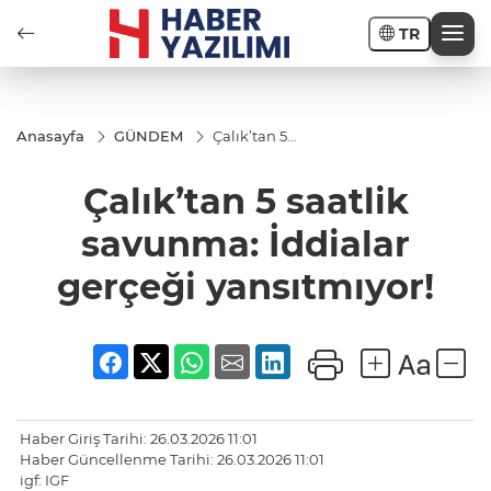
TR
Anasayfa
GÜNDEM
Çalık’tan 5
saatlik
savunma:
Çalık’tan 5 saatlik
İddialar
gerçeği
yansıtmıyor!
savunma: İddialar
gerçeği yansıtmıyor!
Haber Giriş Tarihi: 26.03.2026 11:01
Haber Güncellenme Tarihi: 26.03.2026 11:01
igf: IGF