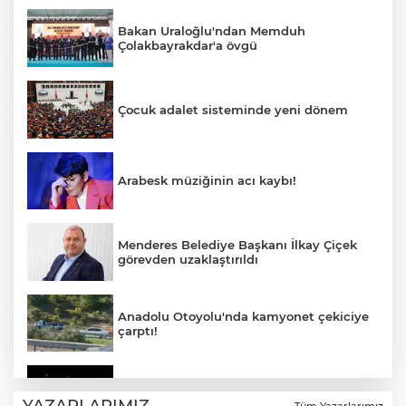
Bakan Uraloğlu'ndan Memduh
Çolakbayrakdar'a övgü
Çocuk adalet sisteminde yeni dönem
Arabesk müziğinin acı kaybı!
Menderes Belediye Başkanı İlkay Çiçek
görevden uzaklaştırıldı
Anadolu Otoyolu'nda kamyonet çekiciye
çarptı!
Ganita Akşamları’nda büyük coşku
YAZARLARIMIZ
Tüm Yazarlarımız