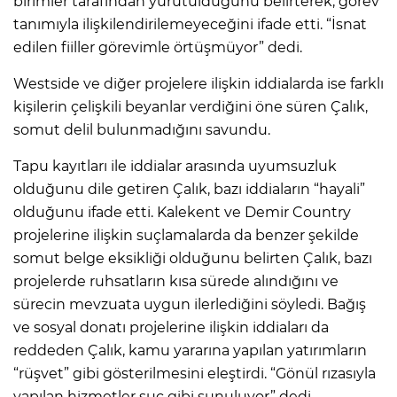
birimler tarafından yürütüldüğünü belirterek, görev
tanımıyla ilişkilendirilemeyeceğini ifade etti. “İsnat
edilen fiiller görevimle örtüşmüyor” dedi.
Westside ve diğer projelere ilişkin iddialarda ise farklı
kişilerin çelişkili beyanlar verdiğini öne süren Çalık,
somut delil bulunmadığını savundu.
Tapu kayıtları ile iddialar arasında uyumsuzluk
olduğunu dile getiren Çalık, bazı iddiaların “hayali”
olduğunu ifade etti. Kalekent ve Demir Country
projelerine ilişkin suçlamalarda da benzer şekilde
somut belge eksikliği olduğunu belirten Çalık, bazı
projelerde ruhsatların kısa sürede alındığını ve
sürecin mevzuata uygun ilerlediğini söyledi. Bağış
ve sosyal donatı projelerine ilişkin iddiaları da
reddeden Çalık, kamu yararına yapılan yatırımların
“rüşvet” gibi gösterilmesini eleştirdi. “Gönül rızasıyla
yapılan hizmetler suç gibi sunuluyor” dedi.