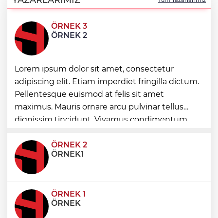
ÖRNEK 3
Akustik sahne yaz akşamlarına ritim
ÖRNEK 2
katıyor
Lorem ipsum dolor sit amet, consectetur
Kırsal yollara neşter
adipiscing elit. Etiam imperdiet fringilla dictum.
Pellentesque euismod at felis sit amet
Denizli'de 160 milyon TL’lik alt ve üstyapı
maximus. Mauris ornare arcu pulvinar tellus
yatırımı
dignissim tincidunt. Vivamus condimentum
ultricies dictum. Donec id odio posuere,
condimentum eros et, faucibus sapien. Praese
ÖRNEK 2
ÖRNEK1
ÖRNEK 1
ÖRNEK