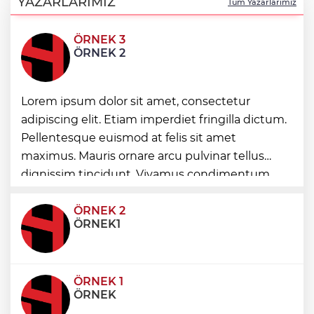
YAZARLARIMIZ
Tüm Yazarlarımız
ÖRNEK 3
İstanbul Maltepe’de çocuklar kitapların
ÖRNEK 2
renkli dünyasında
Lorem ipsum dolor sit amet, consectetur
Edirne Keşan’dan Elazığ'a gönül köprüsü
adipiscing elit. Etiam imperdiet fringilla dictum.
Pellentesque euismod at felis sit amet
Bursa Tabip Odası: Hekimlik 5 dakikaya
maximus. Mauris ornare arcu pulvinar tellus
sığmaz
dignissim tincidunt. Vivamus condimentum
ultricies dictum. Donec id odio posuere,
condimentum eros et, faucibus sapien. Praese
ÖRNEK 2
ÖRNEK1
ÖRNEK 1
ÖRNEK