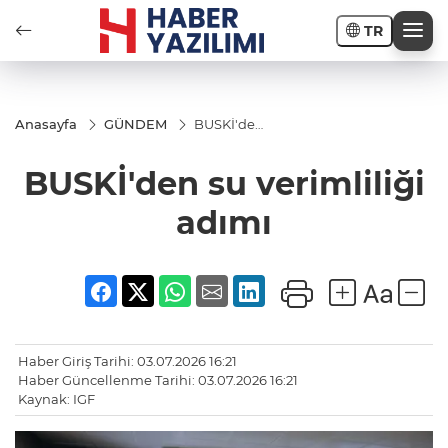
TR
Anasayfa
GÜNDEM
BUSKİ'den
su
verimliliği
BUSKİ'den su verimliliği
adımı
adımı
Haber Giriş Tarihi: 03.07.2026 16:21
Haber Güncellenme Tarihi: 03.07.2026 16:21
Kaynak: IGF