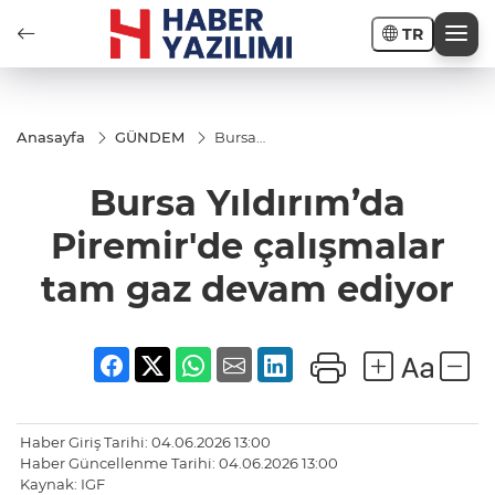
TR
Anasayfa
GÜNDEM
Bursa
Yıldırım’da
Piremir'de
Bursa Yıldırım’da
çalışmalar
tam gaz
devam
Piremir'de çalışmalar
ediyor
tam gaz devam ediyor
Haber Giriş Tarihi: 04.06.2026 13:00
Haber Güncellenme Tarihi: 04.06.2026 13:00
Kaynak: IGF