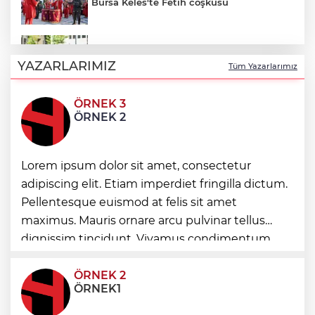
Bursa Keles'te Fetih coşkusu
Miras Şantiye Gezileri tarihe ışık tutuyor
YAZARLARIMIZ
Tüm Yazarlarımız
ÖRNEK 3
Türkiye'nin planlı tarım tarihi değişti
ÖRNEK 2
İbrahim Burkay seçimlerde açık ara önde!
Lorem ipsum dolor sit amet, consectetur
Dev lansmanda neler oldu?
adipiscing elit. Etiam imperdiet fringilla dictum.
Pellentesque euismod at felis sit amet
Kütahya Belediyesi sahada vatandaşlarla
maximus. Mauris ornare arcu pulvinar tellus
buluştu
dignissim tincidunt. Vivamus condimentum
ultricies dictum. Donec id odio posuere,
condimentum eros et, faucibus sapien. Praese
ÖRNEK 2
ÖRNEK1