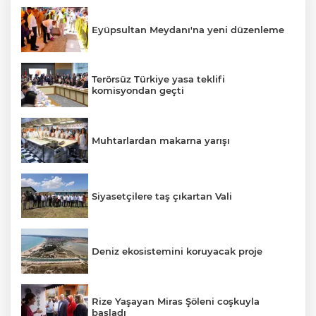
Eyüpsultan Meydanı'na yeni düzenleme
Terörsüz Türkiye yasa teklifi
komisyondan geçti
Muhtarlardan makarna yarışı
Siyasetçilere taş çıkartan Vali
Deniz ekosistemini koruyacak proje
Rize Yaşayan Miras Şöleni coşkuyla
başladı