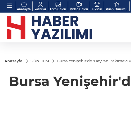
Anasayfa
Yazarlar
Foto Galeri
Video Galeri
Fikstür
Puan Durumu
Anasayfa
GÜNDEM
Bursa Yenişehir'de 'Hayvan Bakımevi V
Bursa Yenişehir'