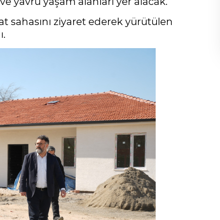
e ve yavru yaşam alanları yer alacak.
at sahasını ziyaret ederek yürütülen
ı.