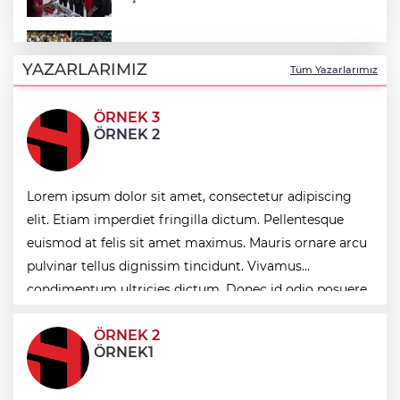
Lukaku Fener’e mi, Beşiktaş’a mı geliyor?
YAZARLARIMIZ
Tüm Yazarlarımız
ÖRNEK 3
Kayseri Talas İnovasyon Merkezi finale
ÖRNEK 2
kaldı
Lorem ipsum dolor sit amet, consectetur adipiscing
Zabıtadan gurbetçi yaşlı çifte yardım eli
elit. Etiam imperdiet fringilla dictum. Pellentesque
euismod at felis sit amet maximus. Mauris ornare arcu
Akın Gürlek: Örgüt silahları bırakacak,
pulvinar tellus dignissim tincidunt. Vivamus
mağaraları boşaltacak
condimentum ultricies dictum. Donec id odio posuere,
condimentum eros et, faucibus sapien. Praese
ÖRNEK 2
ÖRNEK1