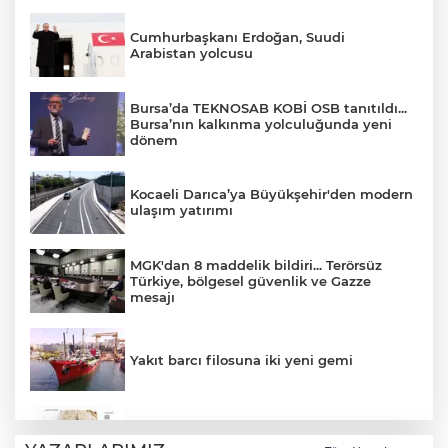
Cumhurbaşkanı Erdoğan, Suudi
Arabistan yolcusu
Bursa’da TEKNOSAB KOBİ OSB tanıtıldı...
Bursa’nın kalkınma yolculuğunda yeni
dönem
Kocaeli Darıca’ya Büyükşehir'den modern
ulaşım yatırımı
MGK'dan 8 maddelik bildiri... Terörsüz
Türkiye, bölgesel güvenlik ve Gazze
mesajı
Yakıt barcı filosuna iki yeni gemi
Türk Tarih Kurumu’ndan tarihi içerikler
tek platformda