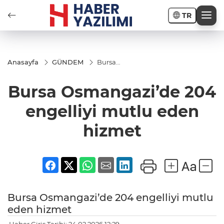
TR
Anasayfa
GÜNDEM
Bursa
Osmangazi’de
204 engelliyi
Bursa Osmangazi’de 204
mutlu eden
hizmet
engelliyi mutlu eden
hizmet
Bursa Osmangazi’de 204 engelliyi mutlu
eden hizmet