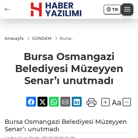
TR
Anasayfa
GÜNDEM
Bursa
Osmangazi
Belediyesi
Bursa Osmangazi
Müzeyyen
Senar’ı
unutmadı
Belediyesi Müzeyyen
Senar’ı unutmadı
Bursa Osmangazi Belediyesi Müzeyyen
Senar’ı unutmadı