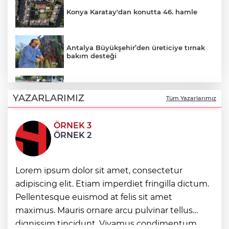
Konya Karatay'dan konutta 46. hamle
Antalya Büyükşehir’den üreticiye tırnak
bakım desteği
Ordu’da kent mobilyaları yenileniyor
YAZARLARIMIZ
Tüm Yazarlarımız
ÖRNEK 3
Bursa Osmangazi'de minik ellerden
ÖRNEK 2
büyük dayanışma
Manisalıların Akpınar Mesire Alanı özlemi
Lorem ipsum dolor sit amet, consectetur
sona erdi
adipiscing elit. Etiam imperdiet fringilla dictum.
Pellentesque euismod at felis sit amet
maximus. Mauris ornare arcu pulvinar tellus
Konya Selçuklular 2000'li yıllara gitti
dignissim tincidunt. Vivamus condimentum