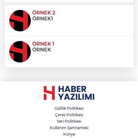
ultricies dictum. Donec id odio posuere,
condimentum eros et, faucibus sapien. Praese
ÖRNEK 2
ÖRNEK1
ÖRNEK 1
ÖRNEK
Gizlilik Politikası
Çerez Politikası
Veri Politikası
Kullanım Şartnamesi
Künye