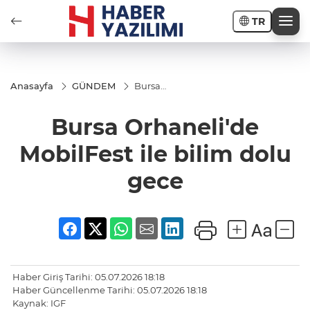
TR
Anasayfa
GÜNDEM
Bursa
Orhaneli'de
MobilFest
Bursa Orhaneli'de
ile bilim
dolu gece
MobilFest ile bilim dolu
gece
Haber Giriş Tarihi: 05.07.2026 18:18
Haber Güncellenme Tarihi: 05.07.2026 18:18
Kaynak: IGF