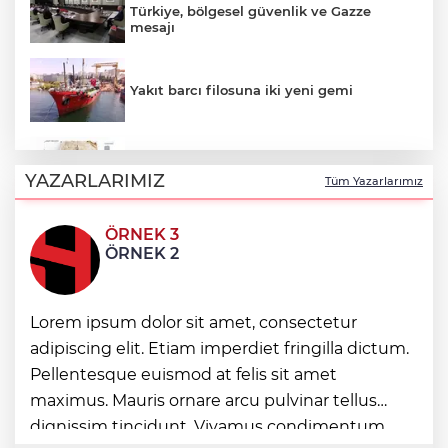
Türkiye, bölgesel güvenlik ve Gazze
mesajı
Yakıt barcı filosuna iki yeni gemi
Türk Tarih Kurumu’ndan tarihi içerikler
tek platformda
YAZARLARIMIZ
Tüm Yazarlarımız
ÖRNEK 3
Türkiye ile Vietnam arasında 'hava'da
ÖRNEK 2
yeni dönem... Sefer kapasitesi artırıldı
Görevden uzaklaştırılan Utku Caner
Lorem ipsum dolor sit amet, consectetur
Çaykara hakkında tahliye kararı
adipiscing elit. Etiam imperdiet fringilla dictum.
Pellentesque euismod at felis sit amet
Fındık alım fiyatları açıklandı... Alımlar 24
maximus. Mauris ornare arcu pulvinar tellus
Ağustos'ta başlıyor
dignissim tincidunt. Vivamus condimentum