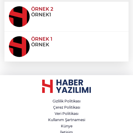
ultricies dictum. Donec id odio posuere,
condimentum eros et, faucibus sapien. Praese
ÖRNEK 2
ÖRNEK1
ÖRNEK 1
ÖRNEK
Gizlilik Politikası
Çerez Politikası
Veri Politikası
Kullanım Şartnamesi
Künye
İletişim