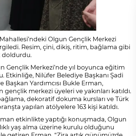
 Mahallesi’ndeki Olgun Gençlik Merkezi
ergiledi. Resim, çini, dikiş, ritim, bağlama gibi
z doldurdu.
n Gençlik Merkezi’nde yıl boyunca eğitim
tu. Etkinliğe, Nilüfer Belediye Başkanı Şadi
ye Başkan Yardımcısı Bukle Erman,
ençlik merkezi üyeleri ve yakınları katıldı.
m, bağlama, dekoratif dokuma kursları ve Türk
anşta yapılan atölyelere 163 kişi katıldı.
Erman etkinlikte yaptığı konuşmada, Olgun
ğlıklı yaş alma üzerine kurulu olduğunu
dile getiren Erman, “Zira artık günümüzde