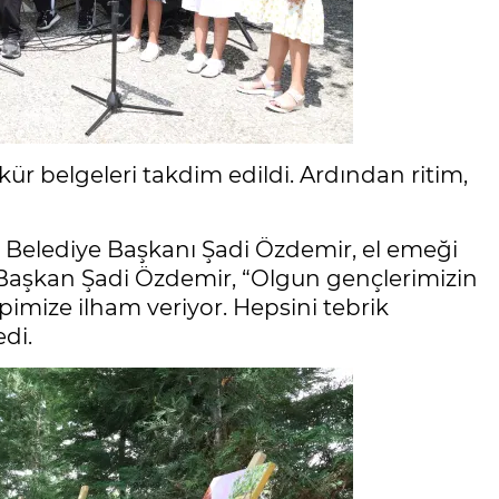
r belgeleri takdim edildi. Ardından ritim,
er Belediye Başkanı Şadi Özdemir, el emeği
u. Başkan Şadi Özdemir, “Olgun gençlerimizin
epimize ilham veriyor. Hepsini tebrik
edi.