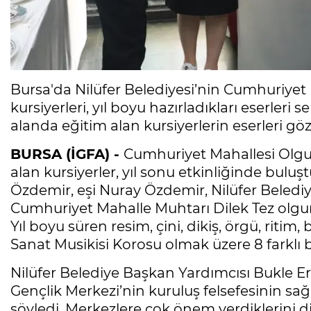
Bursa'da Nilüfer Belediyesi’nin Cumhuriyet
kursiyerleri, yıl boyu hazırladıkları eserleri s
alanda eğitim alan kursiyerlerin eserleri gö
BURSA (İGFA) -
Cumhuriyet Mahallesi Olgu
alan kursiyerler, yıl sonu etkinliğinde buluş
Özdemir, eşi Nuray Özdemir, Nilüfer Beledi
Cumhuriyet Mahalle Muhtarı Dilek Tez olgun g
Yıl boyu süren resim, çini, dikiş, örgü, riti
Sanat Musikisi Korosu olmak üzere 8 farklı br
Nilüfer Belediye Başkan Yardımcısı Bukle 
Gençlik Merkezi’nin kuruluş felsefesinin sa
söyledi. Merkezlere çok önem verdiklerini 