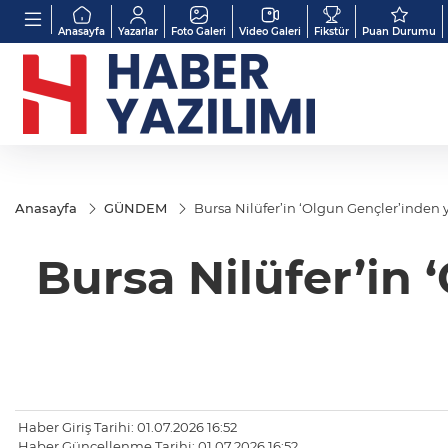
Anasayfa
Yazarlar
Foto Galeri
Video Galeri
Fikstür
Puan Durumu
Anasayfa
GÜNDEM
Bursa Nilüfer’in ‘Olgun Gençler’inden y
Bursa Nilüfer’in 
Haber Giriş Tarihi: 01.07.2026 16:52
Haber Güncellenme Tarihi: 01.07.2026 16:52