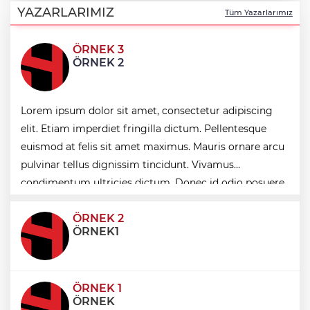
nezaket ziyareti
YAZARLARIMIZ
Tüm Yazarlarımız
ÖRNEK 3
İstanbul Maltepe’de çocuklar kitapların
ÖRNEK 2
renkli dünyasında
Lorem ipsum dolor sit amet, consectetur adipiscing
Edirne Keşan’dan Elazığ'a gönül köprüsü
elit. Etiam imperdiet fringilla dictum. Pellentesque
euismod at felis sit amet maximus. Mauris ornare arcu
Bursa Tabip Odası: Hekimlik 5 dakikaya
pulvinar tellus dignissim tincidunt. Vivamus
sığmaz
condimentum ultricies dictum. Donec id odio posuere,
condimentum eros et, faucibus sapien. Praese
ÖRNEK 2
ÖRNEK1
ÖRNEK 1
ÖRNEK