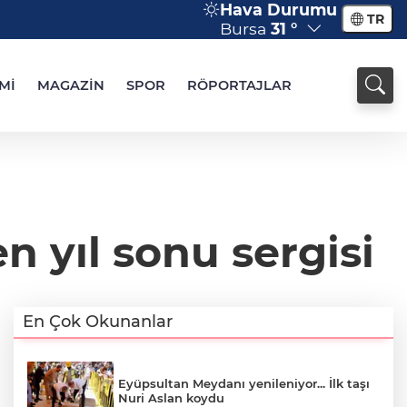
Hava Durumu
TR
Bursa
31 °
Mİ
MAGAZİN
SPOR
RÖPORTAJLAR
n yıl sonu sergisi
En Çok Okunanlar
Eyüpsultan Meydanı yenileniyor... İlk taşı
Nuri Aslan koydu