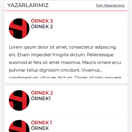
Türkiye, bölgesel güvenlik ve Gazze
YAZARLARIMIZ
Tüm Yazarlarımız
mesajı
ÖRNEK 3
Yakıt barcı filosuna iki yeni gemi
ÖRNEK 2
Türk Tarih Kurumu’ndan tarihi içerikler
Lorem ipsum dolor sit amet, consectetur adipiscing
tek platformda
elit. Etiam imperdiet fringilla dictum. Pellentesque
euismod at felis sit amet maximus. Mauris ornare arcu
Türkiye ile Vietnam arasında 'hava'da
pulvinar tellus dignissim tincidunt. Vivamus
yeni dönem... Sefer kapasitesi artırıldı
condimentum ultricies dictum. Donec id odio posuere,
condimentum eros et, faucibus sapien. Praese
ÖRNEK 2
ÖRNEK1
ÖRNEK 1
ÖRNEK