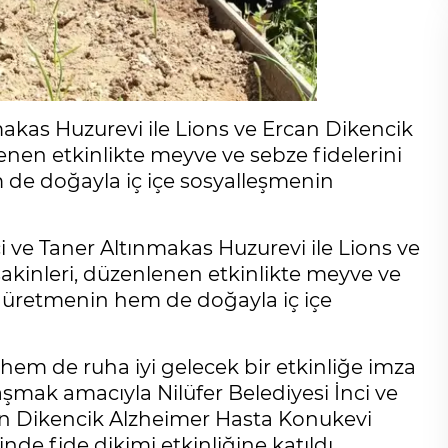
makas Huzurevi ile Lions ve Ercan Dikencik
nen etkinlikte meyve ve sebze fidelerini
de doğayla iç içe sosyalleşmenin
ci ve Taner Altınmakas Huzurevi ile Lions ve
kinleri, düzenlenen etkinlikte meyve ve
m üretmenin hem de doğayla iç içe
, hem de ruha iyi gelecek bir etkinliğe imza
şmak amacıyla Nilüfer Belediyesi İnci ve
can Dikencik Alzheimer Hasta Konukevi
inde fide dikimi etkinliğine katıldı.