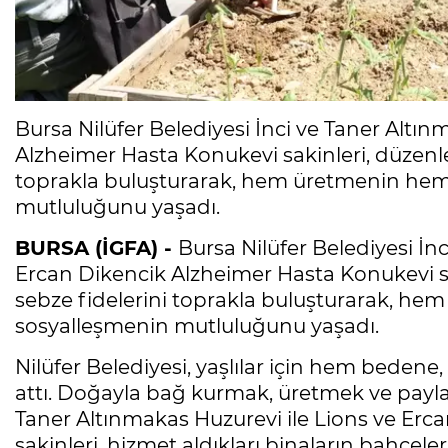
Bursa Nilüfer Belediyesi İnci ve Taner Altın
Alzheimer Hasta Konukevi sakinleri, düzenle
toprakla buluşturarak, hem üretmenin hem 
mutluluğunu yaşadı.
BURSA (İGFA) -
Bursa Nilüfer Belediyesi İn
Ercan Dikencik Alzheimer Hasta Konukevi sa
sebze fidelerini toprakla buluşturarak, he
sosyalleşmenin mutluluğunu yaşadı.
Nilüfer Belediyesi, yaşlılar için hem bedene
attı. Doğayla bağ kurmak, üretmek ve payla
Taner Altınmakas Huzurevi ile Lions ve Er
sakinleri, hizmet aldıkları binaların bahçeler