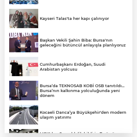
Kayseri Talas'ta her kapı çalınıyor
Başkan Vekili Şahin Biba: Bursa'nın
geleceğini bütüncül anlayışla planlıyoruz
Cumhurbaşkanı Erdoğan, Suudi
Arabistan yolcusu
Bursa’da TEKNOSAB KOBİ OSB tanıtıldı...
Bursa’nın kalkınma yolculuğunda yeni
dönem
Kocaeli Darıca’ya Büyükşehir'den modern
ulaşım yatırımı
MGK'dan 8 maddelik bildiri... Terörsüz