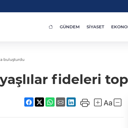
GÜNDEM
SİYASET
EKONO
kla buluşturdu
yaşlılar fideleri t