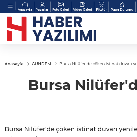
Anasayfa
Yazarlar
Foto Galeri
Video Galeri
Fikstür
Puan Durumu
Anasayfa
GÜNDEM
Bursa Nilüfer'de çöken istinat duvarı y
Bursa Nilüfer'd
Bursa Nilüfer'de çöken istinat duvarı yenil