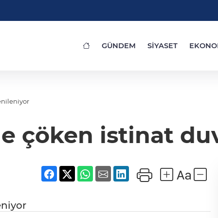
GÜNDEM
SİYASET
EKONO
enileniyor
e çöken istinat du
eniyor