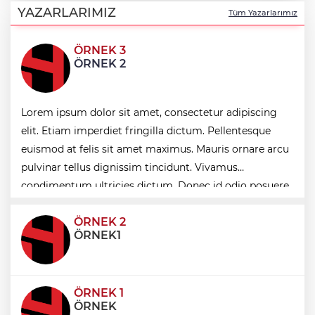
vefatının yıl dönümünde anıldı
YAZARLARIMIZ
Tüm Yazarlarımız
ÖRNEK 3
Keşan'da 177 milyon liralık yeni Hükümet
ÖRNEK 2
Konağı'nın temeli atıldı
İzmit'te 3 Çınar Çocuk Evi için kura
Lorem ipsum dolor sit amet, consectetur adipiscing
çekimi gerçekleştirildi
elit. Etiam imperdiet fringilla dictum. Pellentesque
euismod at felis sit amet maximus. Mauris ornare arcu
pulvinar tellus dignissim tincidunt. Vivamus
Kocaeli'de kırsal mahalleye modern yol
condimentum ultricies dictum. Donec id odio posuere,
condimentum eros et, faucibus sapien. Praese
ÖRNEK 2
ÖRNEK1
ÖRNEK 1
ÖRNEK