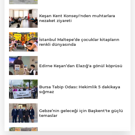
Keşan Kent Konseyi'nden muhtarlara
nezaket ziyareti
İstanbul Maltepe’de çocuklar kitapların
renkli dünyasında
Edirne Keşan’dan Elazığ'a gönül köprüsü
Bursa Tabip Odası: Hekimlik 5 dakikaya
sığmaz
Gebze’nin geleceği için Başkent'te güçlü
temaslar
Keşan eski İlçe Millî Eğitim Müdürü