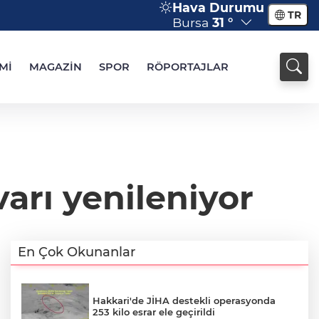
Hava Durumu
TR
Bursa
31 °
Mİ
MAGAZİN
SPOR
RÖPORTAJLAR
varı yenileniyor
En Çok Okunanlar
Hakkari'de JİHA destekli operasyonda
253 kilo esrar ele geçirildi