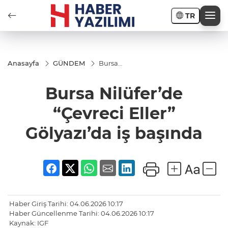
TR
Anasayfa
GÜNDEM
Bursa
Nilüfer’de
“Çevreci
Bursa Nilüfer’de
Eller”
Gölyazı’da
iş başında
“Çevreci Eller”
Gölyazı’da iş başında
Haber Giriş Tarihi: 04.06.2026 10:17
Haber Güncellenme Tarihi: 04.06.2026 10:17
Kaynak: IGF