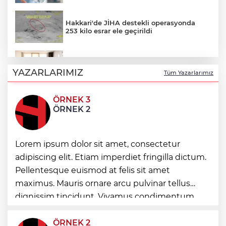
Hakkari'de JİHA destekli operasyonda
253 kilo esrar ele geçirildi
Keşan Kent Konseyi'nden muhtarlara
nezaket ziyareti
YAZARLARIMIZ
Tüm Yazarlarımız
ÖRNEK 3
İstanbul Maltepe’de çocuklar kitapların
ÖRNEK 2
renkli dünyasında
Lorem ipsum dolor sit amet, consectetur
Edirne Keşan’dan Elazığ'a gönül köprüsü
adipiscing elit. Etiam imperdiet fringilla dictum.
Pellentesque euismod at felis sit amet
Bursa Tabip Odası: Hekimlik 5 dakikaya
maximus. Mauris ornare arcu pulvinar tellus
sığmaz
dignissim tincidunt. Vivamus condimentum
ultricies dictum. Donec id odio posuere,
condimentum eros et, faucibus sapien. Praese
ÖRNEK 2