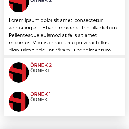
ÖRNEK 2
kamu alanına döküme 150 bin TL ceza
Sakarya'da “Kadın Kadına” buluşmalar
Lorem ipsum dolor sit amet, consectetur
Akyazı’da sürdü
adipiscing elit. Etiam imperdiet fringilla dictum.
Pellentesque euismod at felis sit amet
Yuntdağı’nın 10 kilometrelik yolunda
maximus. Mauris ornare arcu pulvinar tellus
konfor çalışması
dignissim tincidunt. Vivamus condimentum
ultricies dictum. Donec id odio posuere,
condimentum eros et, faucibus sapien. Praese
ÖRNEK 2
ÖRNEK1
ÖRNEK 1
ÖRNEK