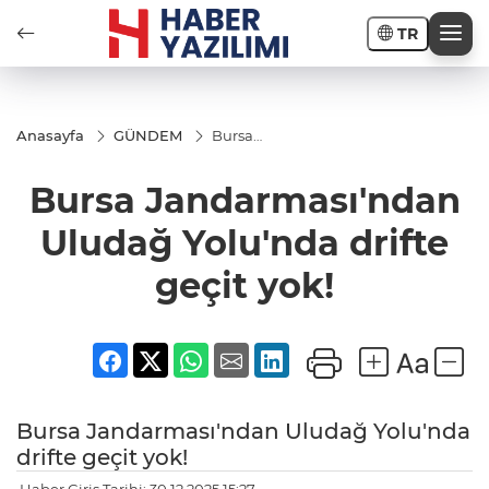
TR
Anasayfa
GÜNDEM
Bursa
Jandarması'ndan
Uludağ Yolu'nda
Bursa Jandarması'ndan
drifte geçit yok!
Uludağ Yolu'nda drifte
geçit yok!
Bursa Jandarması'ndan Uludağ Yolu'nda
drifte geçit yok!