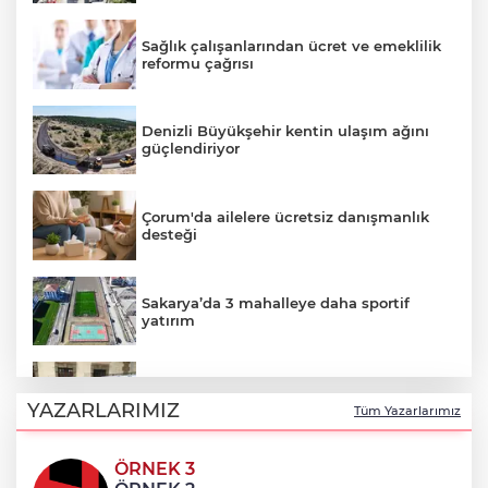
Sağlık çalışanlarından ücret ve emeklilik
reformu çağrısı
Denizli Büyükşehir kentin ulaşım ağını
güçlendiriyor
Çorum'da ailelere ücretsiz danışmanlık
desteği
Sakarya’da 3 mahalleye daha sportif
yatırım
Trabzon Dernekler Federasyonu Şubesi
açıldı
YAZARLARIMIZ
Tüm Yazarlarımız
ÖRNEK 3
Bursa Nilüfer'de beton mikserinden