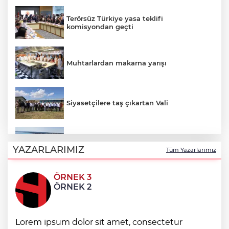
Terörsüz Türkiye yasa teklifi
komisyondan geçti
Muhtarlardan makarna yarışı
Siyasetçilere taş çıkartan Vali
Deniz ekosistemini koruyacak proje
YAZARLARIMIZ
Tüm Yazarlarımız
ÖRNEK 3
Rize Yaşayan Miras Şöleni coşkuyla
ÖRNEK 2
başladı
Lorem ipsum dolor sit amet, consectetur
Lukaku Fener’e mi, Beşiktaş’a mı geliyor?