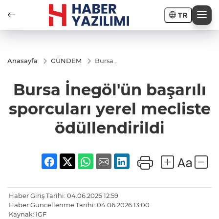
TR
Anasayfa
GÜNDEM
Bursa
İnegöl'ün
başarılı
Bursa İnegöl'ün başarılı
sporcuları
yerel
mecliste
sporcuları yerel mecliste
ödüllendirildi
ödüllendirildi
Haber Giriş Tarihi: 04.06.2026 12:59
Haber Güncellenme Tarihi: 04.06.2026 13:00
Kaynak: IGF