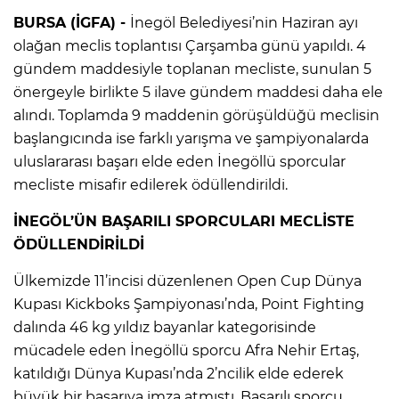
BURSA (İGFA) -
İnegöl Belediyesi’nin Haziran ayı
olağan meclis toplantısı Çarşamba günü yapıldı. 4
gündem maddesiyle toplanan mecliste, sunulan 5
önergeyle birlikte 5 ilave gündem maddesi daha ele
alındı. Toplamda 9 maddenin görüşüldüğü meclisin
başlangıcında ise farklı yarışma ve şampiyonalarda
uluslararası başarı elde eden İnegöllü sporcular
mecliste misafir edilerek ödüllendirildi.
İNEGÖL’ÜN BAŞARILI SPORCULARI MECLİSTE
ÖDÜLLENDİRİLDİ
Ülkemizde 11’incisi düzenlenen Open Cup Dünya
Kupası Kickboks Şampiyonası’nda, Point Fighting
dalında 46 kg yıldız bayanlar kategorisinde
mücadele eden İnegöllü sporcu Afra Nehir Ertaş,
katıldığı Dünya Kupası’nda 2’ncilik elde ederek
büyük bir başarıya imza atmıştı. Başarılı sporcu,