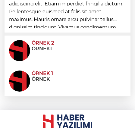
adipiscing elit. Etiam imperdiet fringilla dictum.
Pellentesque euismod at felis sit amet
Kayseri Talas İnovasyon Merkezi finale
maximus. Mauris ornare arcu pulvinar tellus
kaldı
dignissim tincidunt. Vivamus condimentum
ultricies dictum. Donec id odio posuere,
condimentum eros et, faucibus sapien. Praese
ÖRNEK 2
ÖRNEK1
ÖRNEK 1
ÖRNEK