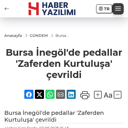
TR
Anasayfa
GÜNDEM
Bursa
İnegöl'de
pedallar
Bursa İnegöl'de pedallar
'Zaferden
Kurtuluşa'
çevrildi
'Zaferden Kurtuluşa'
çevrildi
Bursa İnegöl'de pedallar 'Zaferden
Kurtuluşa' çevrildi