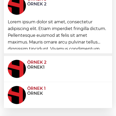
Hakkâri’de JİHA destekli operasyon
ÖRNEK 2
Nevşehir Kültür Yolu'nda etkinlikler
Lorem ipsum dolor sit amet, consectetur
peşpeşe yapıldı
adipiscing elit. Etiam imperdiet fringilla dictum.
Pellentesque euismod at felis sit amet
Maltepe’de, Süreyya Plajı’nda müzik
maximus. Mauris ornare arcu pulvinar tellus
ziyafeti
dignissim tincidunt. Vivamus condimentum
ultricies dictum. Donec id odio posuere,
condimentum eros et, faucibus sapien. Praese
ÖRNEK 2
ÖRNEK1
ÖRNEK 1
ÖRNEK