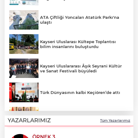
ATA Çiftliği Yoncaları Atatürk Parkı'na
ulaştı
Kayseri Uluslarası Kültepe Toplantısı
bilim insanlarını buluşturdu
Kayseri Uluslararası Âşık Seyrani Kültür
ve Sanat Festivali büyüledi
Türk Dünyasının kalbi Keçiören’de attı
Faili meçhul 2 cinayet daha aydınlatıldı
YAZARLARIMIZ
Tüm Yazarlarımız
ÖRNEK 3