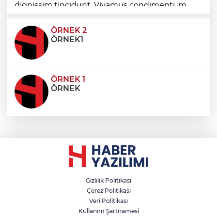
dignissim tincidunt. Vivamus condimentum
ultricies dictum. Donec id odio posuere,
condimentum eros et, faucibus sapien. Praese
ÖRNEK 2
ÖRNEK1
ÖRNEK 1
ÖRNEK
Gizlilik Politikası
Çerez Politikası
Veri Politikası
Kullanım Şartnamesi