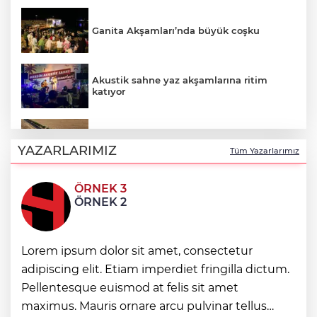
Ganita Akşamları’nda büyük coşku
Akustik sahne yaz akşamlarına ritim
katıyor
Kırsal yollara neşter
YAZARLARIMIZ
Tüm Yazarlarımız
ÖRNEK 3
Denizli'de 160 milyon TL’lik alt ve üstyapı
ÖRNEK 2
yatırımı
Lorem ipsum dolor sit amet, consectetur
Şampiyonlar, İETT ile İstanbul’da
adipiscing elit. Etiam imperdiet fringilla dictum.
Pellentesque euismod at felis sit amet
Ayvalık’ta üretici ve el emeği pazarı renk
maximus. Mauris ornare arcu pulvinar tellus
katıyor