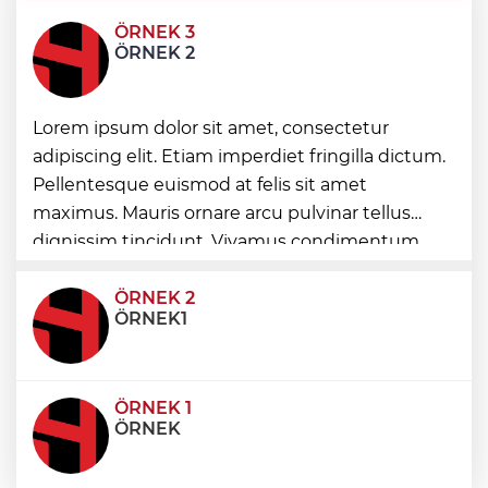
ÖRNEK 3
Bursa Keles'te yollar hem yenileniyor,
ÖRNEK 2
hem genişliyor
Başkan Genç, “Sevdam Karadeniz”
Lorem ipsum dolor sit amet, consectetur
ekibini ağırladı! Film Festivali Aralık’ta
adipiscing elit. Etiam imperdiet fringilla dictum.
Pellentesque euismod at felis sit amet
Yeşilay'dan göçmen gençleri bağımlılık
maximus. Mauris ornare arcu pulvinar tellus
risklerinden koruyacak uluslararası model
dignissim tincidunt. Vivamus condimentum
ultricies dictum. Donec id odio posuere,
condimentum eros et, faucibus sapien. Praese
ÖRNEK 2
ÖRNEK1
ÖRNEK 1
ÖRNEK