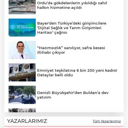
Ordu’da gökdelenlerin yıkıldığı sahil
halkın hizmetine açıldı
Bayer'den Türkiye’deki girişimcilere
‘Dijital Sağlık ve Tarım Girişimleri
Haritası’ çağrısı
“Hazımsızlık” sanılıyor, safra kesesi
iltihabı çıkıyor
Emniyet teşkilatına 6 bin 250 yeni kadro!
Detaylar belli oldu
Denizli Büyükşehir’den Buldan’a dev
yatırım
İstanbul'da tarihi mezar taşlarına saldırı
sonrası restorasyon
YAZARLARIMIZ
Tüm Yazarlarımız