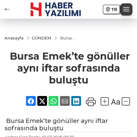
TR
Anasayfa
GÜNDEM
Bursa
Emek’te
gönüller
Bursa Emek’te gönüller
aynı iftar
sofrasında
buluştu
aynı iftar sofrasında
buluştu
Bursa Emek’te gönüller aynı iftar
sofrasında buluştu