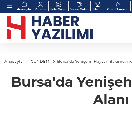
Anasayfa
Yazarlar
Foto Galeri
Video Galeri
Fikstür
Puan Durumu
Anasayfa
GÜNDEM
Bursa'da Yenişehir Hayvan Bakımevi ve
Bursa'da Yenişe
Alanı