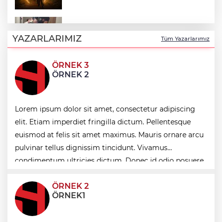
İstanbul’da suç çetelerine operasyon!
YAZARLARIMIZ
Tüm Yazarlarımız
ÖRNEK 3
BİK’ten gazete ve internet haber
ÖRNEK 2
sitelerine mevzuat eğitimi
Lorem ipsum dolor sit amet, consectetur adipiscing
Manisa'da 25 yıllık soruna neşter
elit. Etiam imperdiet fringilla dictum. Pellentesque
euismod at felis sit amet maximus. Mauris ornare arcu
Sağlık çalışanlarından ücret ve emeklilik
pulvinar tellus dignissim tincidunt. Vivamus
reformu çağrısı
condimentum ultricies dictum. Donec id odio posuere,
condimentum eros et, faucibus sapien. Praese
ÖRNEK 2
ÖRNEK1