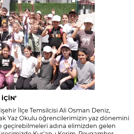
İÇİN’
hir İlçe Temsilcisi Ali Osman Deniz,
arak Yaz Okulu öğrencilerimizin yaz dönemini
ilde geçirebilmeleri adına elimizden gelen
sürecimizde Kur'an-ı Kerim, Peygamber