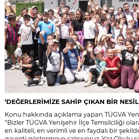
‘DEĞERLERİMİZE SAHİP ÇIKAN BİR NESİL 
Konu hakkında açıklama yapan TÜGVA Yenişe
“Bizler TÜGVA Yenişehir İlçe Temsilciliği ol
en kaliteli, en verimli ve en faydalı bir şek
gayreti göstermeye çalışıyoruz. Yaz Okulu 