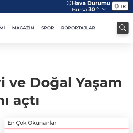
Hava Durumu
TR
Bursa
30 °
Mİ
MAGAZİN
SPOR
RÖPORTAJLAR
i ve Doğal Yaşam
ı açtı
En Çok Okunanlar