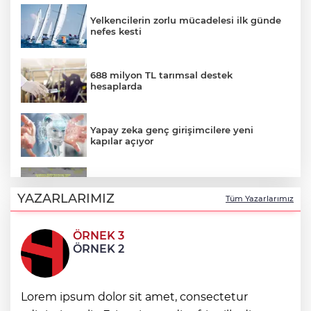
Yelkencilerin zorlu mücadelesi ilk günde
nefes kesti
688 milyon TL tarımsal destek
hesaplarda
Yapay zeka genç girişimcilere yeni
kapılar açıyor
Hakkari'de JİHA destekli operasyonda
253 kilo esrar ele geçirildi
YAZARLARIMIZ
Tüm Yazarlarımız
ÖRNEK 3
Keşan Kent Konseyi'nden muhtarlara
ÖRNEK 2
nezaket ziyareti
İstanbul Maltepe’de çocuklar kitapların
Lorem ipsum dolor sit amet, consectetur
renkli dünyasında