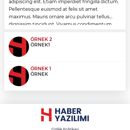
adipiscing elit. Etiam imperdiet fringilla dictum.
Pellentesque euismod at felis sit amet
maximus. Mauris ornare arcu pulvinar tellus
Edirne Keşan’dan Elazığ'a gönül köprüsü
dignissim tincidunt. Vivamus condimentum
ultricies dictum. Donec id odio posuere,
condimentum eros et, faucibus sapien. Praese
ÖRNEK 2
ÖRNEK1
ÖRNEK 1
ÖRNEK
Gizlilik Politikası