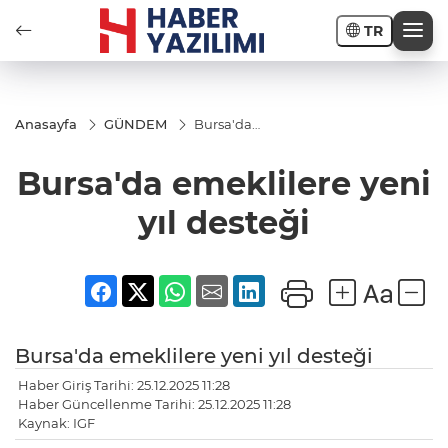
TR
Anasayfa
GÜNDEM
Bursa'da
emeklilere
yeni yıl
Bursa'da emeklilere yeni
desteği
yıl desteği
Bursa'da emeklilere yeni yıl desteği
Haber Giriş Tarihi: 25.12.2025 11:28
Haber Güncellenme Tarihi: 25.12.2025 11:28
Kaynak: IGF