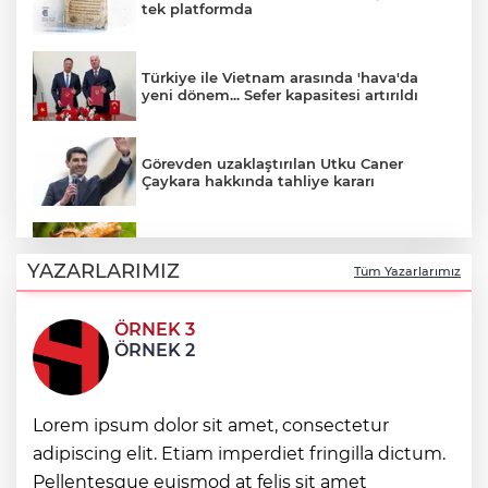
tek platformda
Türkiye ile Vietnam arasında 'hava'da
yeni dönem... Sefer kapasitesi artırıldı
Görevden uzaklaştırılan Utku Caner
Çaykara hakkında tahliye kararı
Fındık alım fiyatları açıklandı... Alımlar 24
Ağustos'ta başlıyor
YAZARLARIMIZ
Tüm Yazarlarımız
ÖRNEK 3
6 yıl önceki kaçak avın failleri tespit
ÖRNEK 2
edildi! 5 yaban keçisi için ceza uygulandı
Lorem ipsum dolor sit amet, consectetur
Carettalar yeni sezona hırslı başladı
adipiscing elit. Etiam imperdiet fringilla dictum.
Pellentesque euismod at felis sit amet