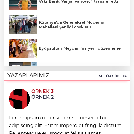
VakıfBank, Vanja Ivanovic’i transfer etti
Kütahya'da Geleneksel Müderris
Mahallesi Şenliği coşkusu
Eyüpsultan Meydanı'na yeni düzenleme
Terörsüz Türkiye yasa teklifi
komisyondan geçti
YAZARLARIMIZ
Tüm Yazarlarımız
ÖRNEK 3
Muhtarlardan makarna yarışı
ÖRNEK 2
Lorem ipsum dolor sit amet, consectetur
Siyasetçilere taş çıkartan Vali
adipiscing elit. Etiam imperdiet fringilla dictum.
Pellentesque euismod at felis sit amet