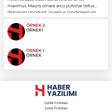
maximus. Mauris ornare arcu pulvinar tellus
Deniz ekosistemini koruyacak proje
dignissim tincidunt. Vivamus condimentum
ultricies dictum. Donec id odio posuere,
condimentum eros et, faucibus sapien. Praese
ÖRNEK 2
ÖRNEK1
ÖRNEK 1
ÖRNEK
Gizlilik Politikası
Çerez Politikası