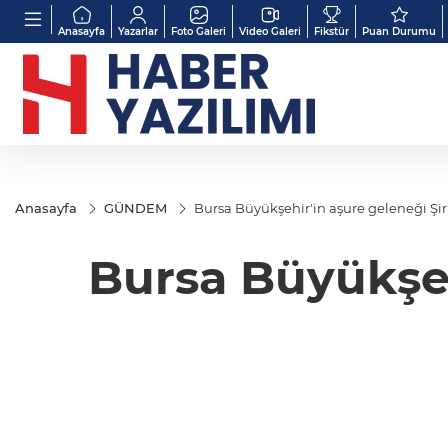
Anasayfa
Yazarlar
Foto Galeri
Video Galeri
Fikstür
Puan Durumu
Anasayfa
GÜNDEM
Bursa Büyükşehir'in aşure geleneği Şiri
Bursa Büyükşeh