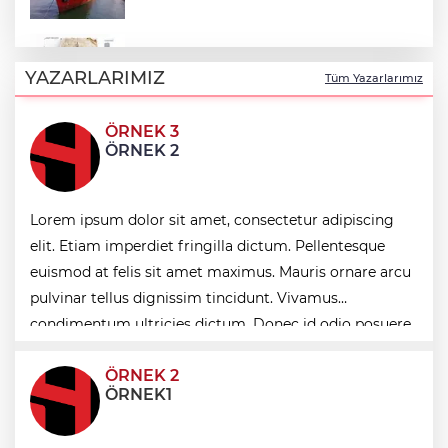
Türk Tarih Kurumu’ndan tarihi içerikler
tek platformda
YAZARLARIMIZ
Tüm Yazarlarımız
ÖRNEK 3
Türkiye ile Vietnam arasında 'hava'da
ÖRNEK 2
yeni dönem... Sefer kapasitesi artırıldı
Görevden uzaklaştırılan Utku Caner
Lorem ipsum dolor sit amet, consectetur adipiscing
Çaykara hakkında tahliye kararı
elit. Etiam imperdiet fringilla dictum. Pellentesque
euismod at felis sit amet maximus. Mauris ornare arcu
Fındık alım fiyatları açıklandı... Alımlar 24
pulvinar tellus dignissim tincidunt. Vivamus
Ağustos'ta başlıyor
condimentum ultricies dictum. Donec id odio posuere,
condimentum eros et, faucibus sapien. Praese
ÖRNEK 2
ÖRNEK1