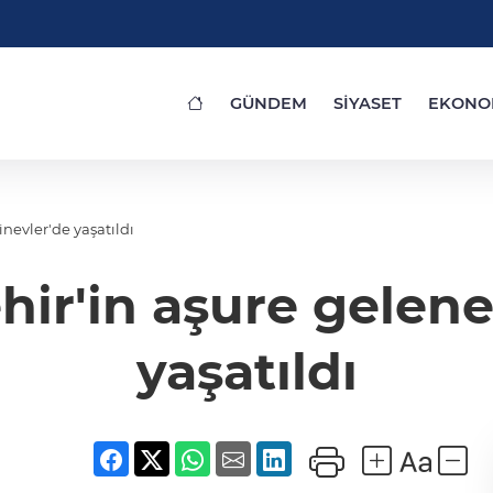
GÜNDEM
SİYASET
EKONO
nevler'de yaşatıldı
ir'in aşure geleneğ
yaşatıldı