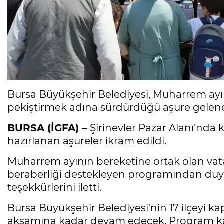
Bursa Büyükşehir Belediyesi, Muharrem ay
pekiştirmek adına sürdürdüğü aşure geleneği
BURSA (İGFA) –
Şirinevler Pazar Alanı'nda
hazırlanan aşureler ikram edildi.
Muharrem ayının bereketine ortak olan vatan
beraberliği destekleyen programından duyd
teşekkürlerini iletti.
Bursa Büyükşehir Belediyesi'nin 17 ilçeyi k
akşamına kadar devam edecek. Program 