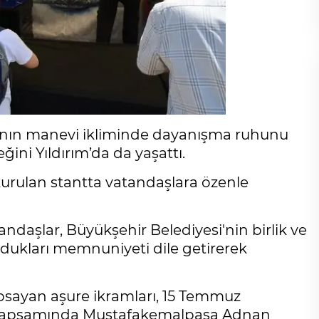
ının manevi ikliminde dayanışma ruhunu
ni Yıldırım’da da yaşattı.
 kurulan stantta vatandaşlara özenle
daşlar, Büyükşehir Belediyesi'nin birlik ve
ukları memnuniyeti dile getirerek
apsayan aşure ikramları, 15 Temmuz
kapsamında Mustafakemalpaşa Adnan