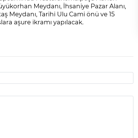
üyükorhan Meydanı, İhsaniye Pazar Alanı,
taş Meydanı, Tarihi Ulu Cami önü ve 15
ra aşure ikramı yapılacak.