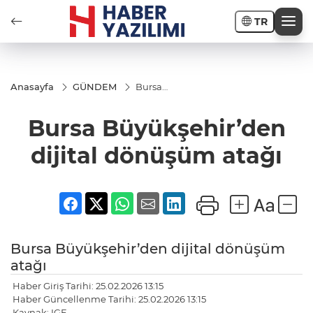
TR
Anasayfa
GÜNDEM
Bursa
Büyükşehir’den
dijital
Bursa Büyükşehir’den
dönüşüm atağı
dijital dönüşüm atağı
Bursa Büyükşehir’den dijital dönüşüm
atağı
Haber Giriş Tarihi: 25.02.2026 13:15
Haber Güncellenme Tarihi: 25.02.2026 13:15
Kaynak: IGF