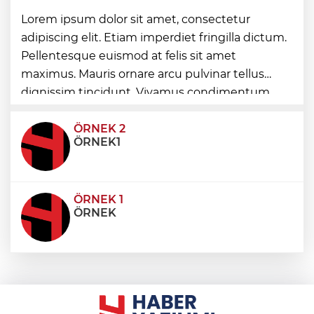
“Bu Kampta Hayat Var” projesi özel
Lorem ipsum dolor sit amet, consectetur
bireylere yaz tatili sunuyor
adipiscing elit. Etiam imperdiet fringilla dictum.
Pellentesque euismod at felis sit amet
maximus. Mauris ornare arcu pulvinar tellus
Trabzonspor'a büyük destek
dignissim tincidunt. Vivamus condimentum
ultricies dictum. Donec id odio posuere,
condimentum eros et, faucibus sapien. Praese
ÖRNEK 2
ÖRNEK1
ÖRNEK 1
ÖRNEK