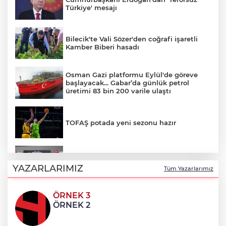
Türkiye' mesajı
Bilecik'te Vali Sözer'den coğrafi işaretli
Kamber Biberi hasadı
Osman Gazi platformu Eylül'de göreve
başlayacak... Gabar’da günlük petrol
üretimi 83 bin 200 varile ulaştı
TOFAŞ potada yeni sezonu hazır
BTSO Başkanı Burkay, 2030 vizyonunu
62. Meslek Komitesi ile değerlendirdi
YAZARLARIMIZ
Tüm Yazarlarımız
ÖRNEK 3
Balıkesir’de kıyılar anlık takip ediliyor
ÖRNEK 2