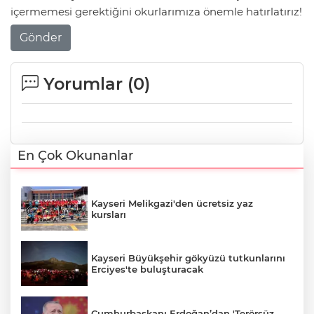
içermemesi gerektiğini okurlarımıza önemle hatırlatırız!
Gönder
Yorumlar (
0
)
En Çok Okunanlar
Kayseri Melikgazi'den ücretsiz yaz
kursları
Kayseri Büyükşehir gökyüzü tutkunlarını
Erciyes'te buluşturacak
Cumhurbaşkanı Erdoğan’dan 'Terörsüz