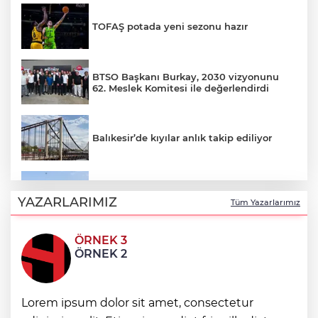
TOFAŞ potada yeni sezonu hazır
BTSO Başkanı Burkay, 2030 vizyonunu
62. Meslek Komitesi ile değerlendirdi
Balıkesir’de kıyılar anlık takip ediliyor
“Bu Kampta Hayat Var” projesi özel
bireylere yaz tatili sunuyor
YAZARLARIMIZ
Tüm Yazarlarımız
ÖRNEK 3
Trabzonspor'a büyük destek
ÖRNEK 2
Eskişehir'de kırsal mahallelere yeni su
Lorem ipsum dolor sit amet, consectetur
depoları