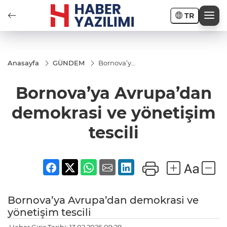
TR
Anasayfa
GÜNDEM
Bornova’ya
Avrupa’dan
demokrasi
Bornova’ya Avrupa’dan
ve
yönetişim
tescili
demokrasi ve yönetişim
tescili
Bornova’ya Avrupa’dan demokrasi ve
yönetişim tescili