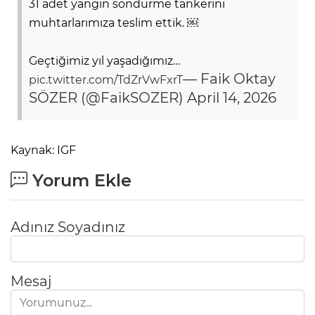
31 adet yangın söndürme tankerini
muhtarlarımıza teslim ettik. ￼
Geçtiğimiz yıl yaşadığımız…
— Faik Oktay
pic.twitter.com/TdZrVwFxrT
SÖZER (@FaikSOZER)
April 14, 2026
Kaynak: IGF
Yorum Ekle
Adınız Soyadınız
Mesaj