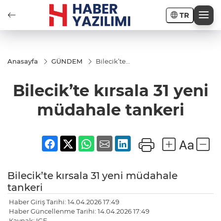
TR
Anasayfa
GÜNDEM
Bilecik’te
kırsala 31
yeni
Bilecik’te kırsala 31 yeni
müdahale
tankeri
müdahale tankeri
Bilecik’te kırsala 31 yeni müdahale
tankeri
Haber Giriş Tarihi: 14.04.2026 17:49
Haber Güncellenme Tarihi: 14.04.2026 17:49
Kaynak: IGF