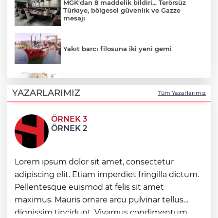
MGK'dan 8 maddelik bildiri... Terörsüz
Türkiye, bölgesel güvenlik ve Gazze
mesajı
Yakıt barcı filosuna iki yeni gemi
Türk Tarih Kurumu’ndan tarihi içerikler
tek platformda
YAZARLARIMIZ
Tüm Yazarlarımız
ÖRNEK 3
Türkiye ile Vietnam arasında 'hava'da
ÖRNEK 2
yeni dönem... Sefer kapasitesi artırıldı
Görevden uzaklaştırılan Utku Caner
Lorem ipsum dolor sit amet, consectetur
Çaykara hakkında tahliye kararı
adipiscing elit. Etiam imperdiet fringilla dictum.
Pellentesque euismod at felis sit amet
Fındık alım fiyatları açıklandı... Alımlar 24
maximus. Mauris ornare arcu pulvinar tellus
Ağustos'ta başlıyor
dignissim tincidunt. Vivamus condimentum