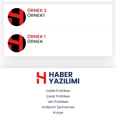
ultricies dictum. Donec id odio posuere,
condimentum eros et, faucibus sapien. Praese
ÖRNEK 2
ÖRNEK1
ÖRNEK 1
ÖRNEK
Gizlilik Politikası
Çerez Politikası
Veri Politikası
Kullanım Şartnamesi
Künye