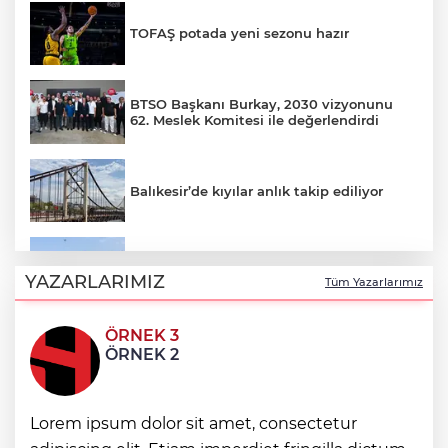
TOFAŞ potada yeni sezonu hazır
BTSO Başkanı Burkay, 2030 vizyonunu
62. Meslek Komitesi ile değerlendirdi
Balıkesir’de kıyılar anlık takip ediliyor
“Bu Kampta Hayat Var” projesi özel
bireylere yaz tatili sunuyor
YAZARLARIMIZ
Tüm Yazarlarımız
ÖRNEK 3
Trabzonspor'a büyük destek
ÖRNEK 2
Eskişehir'de kırsal mahallelere yeni su
Lorem ipsum dolor sit amet, consectetur
depoları