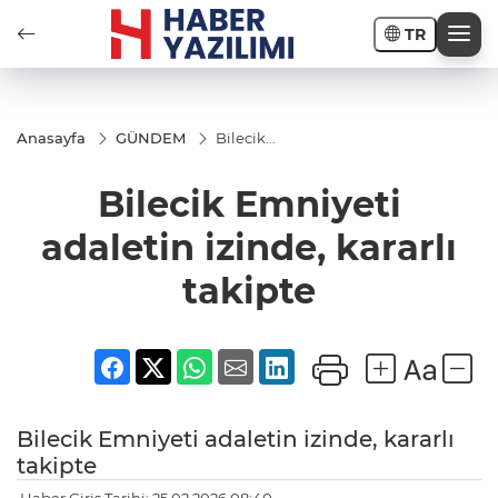
TR
Anasayfa
GÜNDEM
Bilecik
Emniyeti
adaletin
Bilecik Emniyeti
izinde,
kararlı
takipte
adaletin izinde, kararlı
takipte
Bilecik Emniyeti adaletin izinde, kararlı
takipte