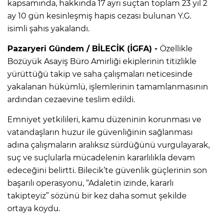
kapsamında, hakkında 17 ayrı suçtan toplam 23 yıl 2
ay 10 gün kesinleşmiş hapis cezası bulunan Y.G.
isimli şahıs yakalandı.
Pazaryeri Gündem / BİLECİK (İGFA) -
Özellikle
Bozüyük Asayiş Büro Amirliği ekiplerinin titizlikle
yürüttüğü takip ve saha çalışmaları neticesinde
yakalanan hükümlü, işlemlerinin tamamlanmasının
ardından cezaevine teslim edildi.
Emniyet yetkilileri, kamu düzeninin korunması ve
vatandaşların huzur ile güvenliğinin sağlanması
adına çalışmaların aralıksız sürdüğünü vurgulayarak,
suç ve suçlularla mücadelenin kararlılıkla devam
edeceğini belirtti. Bilecik’te güvenlik güçlerinin son
başarılı operasyonu, “Adaletin izinde, kararlı
takipteyiz” sözünü bir kez daha somut şekilde
ortaya koydu.