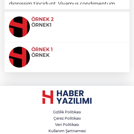
dignissim tincidunt. Vivamus condimentum
ultricies dictum. Donec id odio posuere,
condimentum eros et, faucibus sapien. Praese
ÖRNEK 2
ÖRNEK1
ÖRNEK 1
ÖRNEK
Gizlilik Politikası
Çerez Politikası
Veri Politikası
Kullanım Şartnamesi