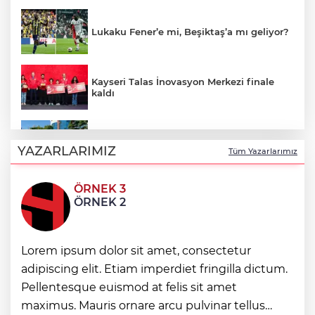
Lukaku Fener’e mi, Beşiktaş’a mı geliyor?
Kayseri Talas İnovasyon Merkezi finale
kaldı
Zabıtadan gurbetçi yaşlı çifte yardım eli
YAZARLARIMIZ
Tüm Yazarlarımız
ÖRNEK 3
Akın Gürlek: Örgüt silahları bırakacak,
ÖRNEK 2
mağaraları boşaltacak
Lorem ipsum dolor sit amet, consectetur
Kayseri Melikgazi şantiye alanına döndü
adipiscing elit. Etiam imperdiet fringilla dictum.
Pellentesque euismod at felis sit amet
maximus. Mauris ornare arcu pulvinar tellus
Antikacılar Kayseri Talas'ta buluşuyor