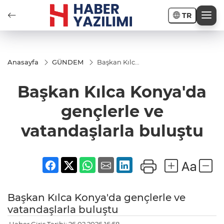
TR
Anasayfa
GÜNDEM
Başkan Kılca
Konya'da
gençlerle ve
Başkan Kılca Konya'da
vatandaşlarla
buluştu
gençlerle ve
vatandaşlarla buluştu
Başkan Kılca Konya'da gençlerle ve
vatandaşlarla buluştu