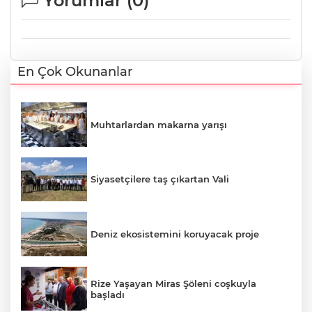
Yorumlar (
0
)
En Çok Okunanlar
Muhtarlardan makarna yarışı
Siyasetçilere taş çıkartan Vali
Deniz ekosistemini koruyacak proje
Rize Yaşayan Miras Şöleni coşkuyla
başladı