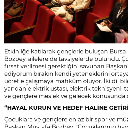
Etkinliğe katılarak gençlerle buluşan Burs
Bozbey, ailelere de tavsiyelerde bulundu. Ç
fırsat verilmesi gerektiğini savunan Başka
ediyorum bırakın kendi yeteneklerini ortaya
ücretle çalışmaya mahkûm oluyor. İki dil bil
yandan elektrik ustası, elektrik teknisyeni
ve gençlere meslek ve gelecek konusunda sö
“HAYAL KURUN VE HEDEF HALİNE GETİR
Çocuklara ve gençlere en az bir spor ve müz
Başkan Mustafa Bozbey, “Çocuklarımızı hay