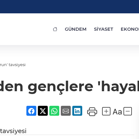
GÜNDEM
SİYASET
EKONO
un' tavsiyesi
en gençlere 'hayal 
tavsiyesi