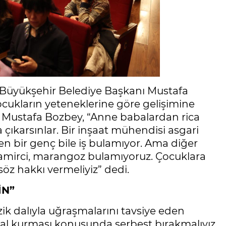
a Büyükşehir Belediye Başkanı Mustafa
ocukların yeteneklerine göre gelişimine
n Mustafa Bozbey, “Anne babalardan rica
 çıkarsınlar. Bir inşaat mühendisi asgari
en bir genç bile iş bulamıyor. Ama diğer
, tamirci, marangoz bulamıyoruz. Çocuklara
z hakkı vermeliyiz” dedi.
İN”
ik dalıyla uğraşmalarını tavsiye eden
al kurması konusunda serbest bırakmalıyız.