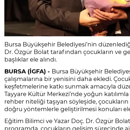
Bursa Büyükşehir Belediyesi’nin düzenlediği 
Dr. Özgür Bolat tarafından çocukların ve g
başlıklar ele alındı.
BURSA (İGFA) -
Bursa Büyükşehir Belediyesi
çalışmalarına bir yenisini daha ekledi. Çocu
keşfetmelerine katkı sunmak amacıyla düzenl
Tayyare Kültür Merkezi’nde yoğun katılımla ge
rehber niteliği taşıyan söyleşide, çocukları
doğru yöntemlerle geliştirilmesi konuları ele
Eğitim Bilimci ve Yazar Doç. Dr. Özgür Bolat’
programda, çocukların gelişim sürecinde aile