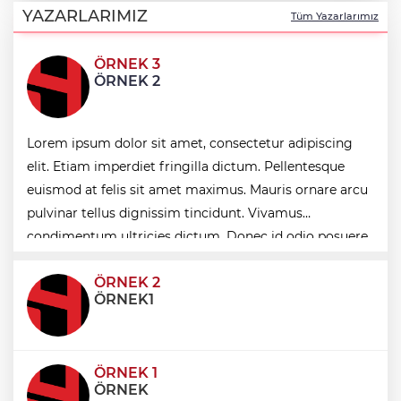
başlıyor
YAZARLARIMIZ
Tüm Yazarlarımız
ÖRNEK 3
Lavantanın hikayesi başlıyor
ÖRNEK 2
İzmir Efes Selçuk'te engeller atölyelerle
Lorem ipsum dolor sit amet, consectetur adipiscing
aşılıyor
elit. Etiam imperdiet fringilla dictum. Pellentesque
euismod at felis sit amet maximus. Mauris ornare arcu
Kütahya Belediyesi'nden amatör spor
pulvinar tellus dignissim tincidunt. Vivamus
kulüplerine tam destek
condimentum ultricies dictum. Donec id odio posuere,
condimentum eros et, faucibus sapien. Praese
ÖRNEK 2
ÖRNEK1
ÖRNEK 1
ÖRNEK