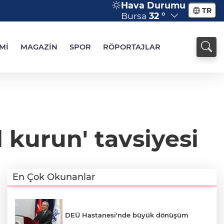
Hava Durumu
TR
Bursa
32 °
Mİ
MAGAZİN
SPOR
RÖPORTAJLAR
kurun' tavsiyesi
En Çok Okunanlar
DEÜ Hastanesi'nde büyük dönüşüm