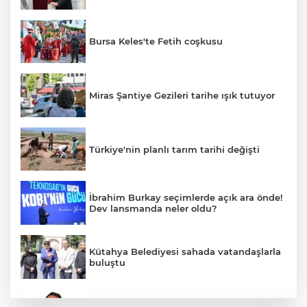
Bursa Keles'te Fetih coşkusu
Miras Şantiye Gezileri tarihe ışık tutuyor
Türkiye'nin planlı tarım tarihi değişti
İbrahim Burkay seçimlerde açık ara önde!
Dev lansmanda neler oldu?
Kütahya Belediyesi sahada vatandaşlarla
buluştu
İzmir Tire lokantalarında yeni dönem