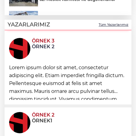
Balıkesir’de kıyılar anlık takip ediliyor
YAZARLARIMIZ
Tüm Yazarlarımız
ÖRNEK 3
“Bu Kampta Hayat Var” projesi özel
ÖRNEK 2
bireylere yaz tatili sunuyor
Lorem ipsum dolor sit amet, consectetur
Trabzonspor'a büyük destek
adipiscing elit. Etiam imperdiet fringilla dictum.
Pellentesque euismod at felis sit amet
Eskişehir'de kırsal mahallelere yeni su
maximus. Mauris ornare arcu pulvinar tellus
depoları
dignissim tincidunt. Vivamus condimentum
ultricies dictum. Donec id odio posuere,
condimentum eros et, faucibus sapien. Praese
ÖRNEK 2
ÖRNEK1