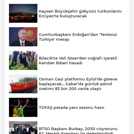
Kayseri Büyükşehir gökyüzü tutkunlarını
Erciyes'te buluşturacak
Cumhurbaşkanı Erdoğan’dan 'Terörsüz
Türkiye' mesajı
Bilecik'te Vali Sözer'den coğrafi işaretli
Kamber Biberi hasadı
Osman Gazi platformu Eylül'de göreve
başlayacak... Gabar’da günlük petrol
üretimi 83 bin 200 varile ulaştı
TOFAŞ potada yeni sezonu hazır
BTSO Başkanı Burkay, 2030 vizyonunu
62. Meslek Komitesi ile değerlendirdi