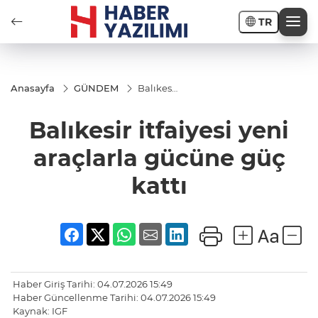
TR
Anasayfa
GÜNDEM
Balıkesir
itfaiyesi
yeni
Balıkesir itfaiyesi yeni
araçlarla
gücüne
güç
araçlarla gücüne güç
kattı
kattı
Haber Giriş Tarihi: 04.07.2026 15:49
Haber Güncellenme Tarihi: 04.07.2026 15:49
Kaynak: IGF