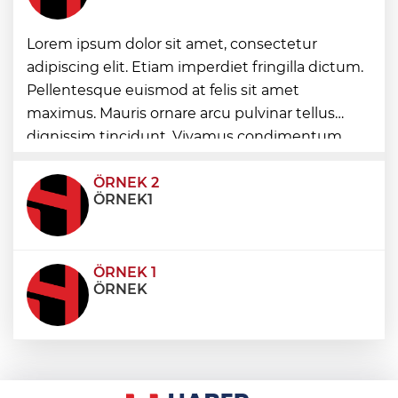
Eskişehir'de Kentpark Yapay Plajı yeni
Lorem ipsum dolor sit amet, consectetur
sezonda hizmete açıldı
adipiscing elit. Etiam imperdiet fringilla dictum.
Pellentesque euismod at felis sit amet
Muğla Seydikemer’de yaralar hızla
maximus. Mauris ornare arcu pulvinar tellus
sarılıyor
dignissim tincidunt. Vivamus condimentum
ultricies dictum. Donec id odio posuere,
condimentum eros et, faucibus sapien. Praese
ÖRNEK 2
ÖRNEK1
ÖRNEK 1
ÖRNEK