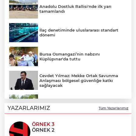
Anadolu Dostluk Rallisi'nde ilk yarı
tamamlandı
İlaç denetiminde uluslararası standart
dönemi
Bursa Osmangazi’nin nabzını
Küplüpınar'da tuttu
Cevdet Yılmaz: Mekke Ortak Savunma
Anlaşması bölgesel güvenliğe katkı
sağlayacak
Konya Büyükşehir’in baba-oğul kampı
Ağustos'ta da sürecek
YAZARLARIMIZ
Tüm Yazarlarımız
ÖRNEK 3
Kütahya’da komşuluk bağları güçleniyor
ÖRNEK 2