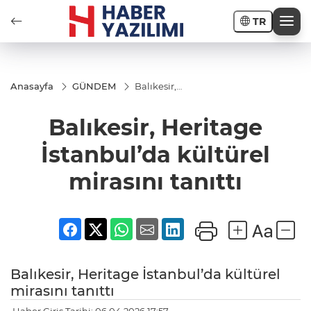
TR
Anasayfa
GÜNDEM
Balıkesir,
Heritage
İstanbul’da
Balıkesir, Heritage
kültürel
mirasını
tanıttı
İstanbul’da kültürel
mirasını tanıttı
Balıkesir, Heritage İstanbul’da kültürel
mirasını tanıttı