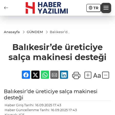
TR
Anasayfa
GÜNDEM
Balıkesir’de
üreticiye
salça
Balıkesir’de üreticiye
makinesi
desteği
salça makinesi desteği
Balıkesir’de üreticiye salça makinesi
desteği
Haber Giriş Tarihi: 16.09.2025 17:43
Haber Güncellenme Tarihi: 16.09.2025 17:43
Kaynak: IGF