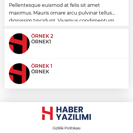
Pellentesque euismod at felis sit amet
Denizli'de 160 milyon TL’lik alt ve üstyapı
maximus. Mauris ornare arcu pulvinar tellus
yatırımı
dignissim tincidunt. Vivamus condimentum
ultricies dictum. Donec id odio posuere,
condimentum eros et, faucibus sapien. Praese
ÖRNEK 2
ÖRNEK1
ÖRNEK 1
ÖRNEK
Gizlilik Politikası