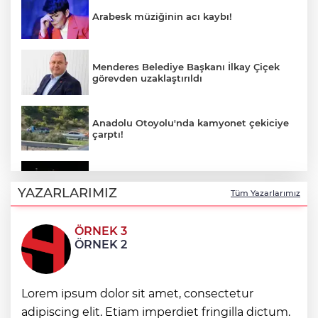
Arabesk müziğinin acı kaybı!
Menderes Belediye Başkanı İlkay Çiçek
görevden uzaklaştırıldı
Anadolu Otoyolu'nda kamyonet çekiciye
çarptı!
Ganita Akşamları’nda büyük coşku
YAZARLARIMIZ
Tüm Yazarlarımız
ÖRNEK 3
Akustik sahne yaz akşamlarına ritim
ÖRNEK 2
katıyor
Lorem ipsum dolor sit amet, consectetur
Kırsal yollara neşter
adipiscing elit. Etiam imperdiet fringilla dictum.