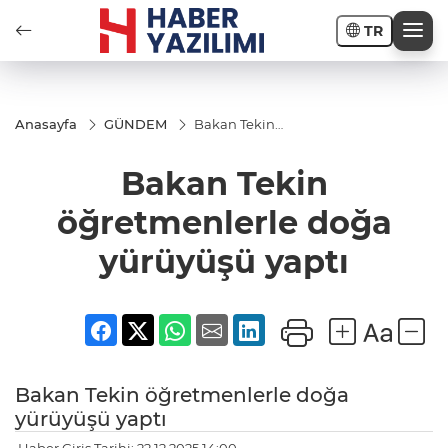
TR
Anasayfa
GÜNDEM
Bakan Tekin
öğretmenlerle
doğa
Bakan Tekin
yürüyüşü
yaptı
öğretmenlerle doğa
yürüyüşü yaptı
Bakan Tekin öğretmenlerle doğa
yürüyüşü yaptı